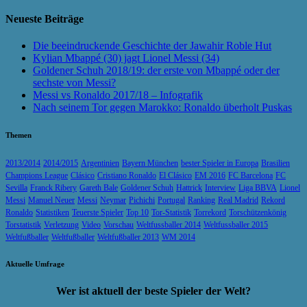
Neueste Beiträge
Die beeindruckende Geschichte der Jawahir Roble Hut
Kylian Mbappé (30) jagt Lionel Messi (34)
Goldener Schuh 2018/19: der erste von Mbappé oder der
sechste von Messi?
Messi vs Ronaldo 2017/18 – Infografik
Nach seinem Tor gegen Marokko: Ronaldo überholt Puskas
Themen
2013/2014
2014/2015
Argentinien
Bayern München
bester Spieler in Europa
Brasilien
Champions League
Clásico
Cristiano Ronaldo
El Clásico
EM 2016
FC Barcelona
FC
Sevilla
Franck Ribery
Gareth Bale
Goldener Schuh
Hattrick
Interview
Liga BBVA
Lionel
Messi
Manuel Neuer
Messi
Neymar
Pichichi
Portugal
Ranking
Real Madrid
Rekord
Ronaldo
Statistiken
Teuerste Spieler
Top 10
Tor-Statistik
Torrekord
Torschützenkönig
Torstatistik
Verletzung
Video
Vorschau
Weltfussballer 2014
Weltfussballer 2015
Weltfußballer
Weltfußballer
Weltfußballer 2013
WM 2014
Aktuelle Umfrage
Wer ist aktuell der beste Spieler der Welt?