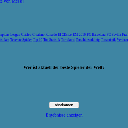
te von Messi?
mpions League
Clásico
Cristiano Ronaldo
El Clásico
EM 2016
FC Barcelona
FC Sevilla
Fran
tistiken
Teuerste Spieler
Top 10
Tor-Statistik
Torrekord
Torschützenkönig
Torstatistik
Verletz
Wer ist aktuell der beste Spieler der Welt?
Ergebnisse anzeigen