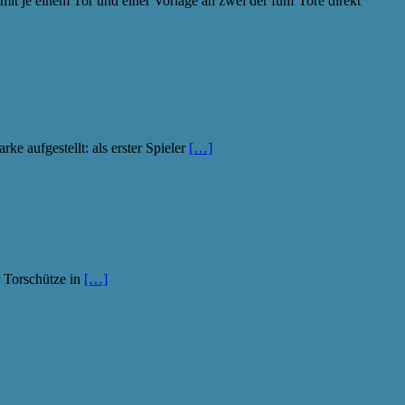
t je einem Tor und einer Vorlage an zwei der fünf Tore direkt
e aufgestellt: als erster Spieler
[…]
r Torschütze in
[…]