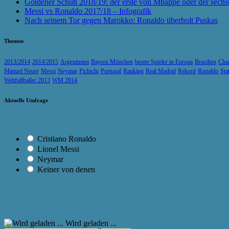
Goldener Schuh 2018/19: der erste von Mbappé oder der sechs
Messi vs Ronaldo 2017/18 – Infografik
Nach seinem Tor gegen Marokko: Ronaldo überholt Puskas
Themen
2013/2014
2014/2015
Argentinien
Bayern München
bester Spieler in Europa
Brasilien
Cha
Manuel Neuer
Messi
Neymar
Pichichi
Portugal
Ranking
Real Madrid
Rekord
Ronaldo
Sta
Weltfußballer 2013
WM 2014
Aktuelle Umfrage
Cristiano Ronaldo
Lionel Messi
Neymar
Keiner von denen
Wird geladen ...