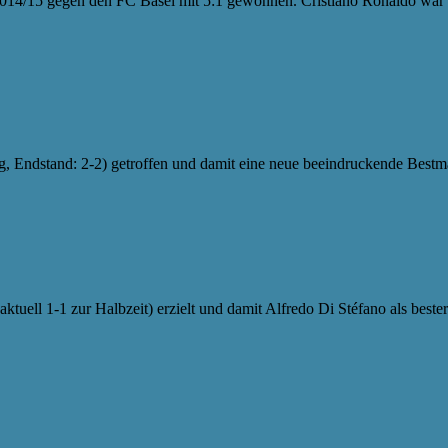
014/15 gegen den FC Basel mit 5:1 gewonnen. Cristiano Ronaldo war mi
g, Endstand: 2-2) getroffen und damit eine neue beeindruckende Bestmark
tuell 1-1 zur Halbzeit) erzielt und damit Alfredo Di Stéfano als beste