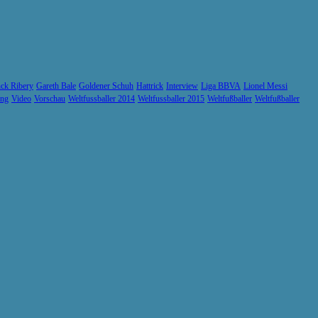
ck Ribery
Gareth Bale
Goldener Schuh
Hattrick
Interview
Liga BBVA
Lionel Messi
ung
Video
Vorschau
Weltfussballer 2014
Weltfussballer 2015
Weltfußballer
Weltfußballer