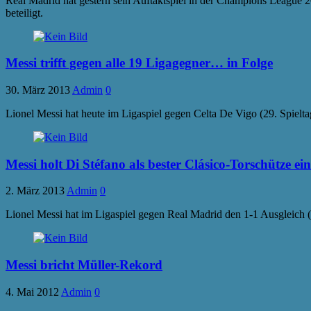
Real Madrid hat gestern sein Auftaktspiel in der Champions League 2
beteiligt.
Messi trifft gegen alle 19 Ligagegner… in Folge
30. März 2013
Admin
0
Lionel Messi hat heute im Ligaspiel gegen Celta De Vigo (29. Spielta
Messi holt Di Stéfano als bester Clásico-Torschütze ein
2. März 2013
Admin
0
Lionel Messi hat im Ligaspiel gegen Real Madrid den 1-1 Ausgleich (ak
Messi bricht Müller-Rekord
4. Mai 2012
Admin
0