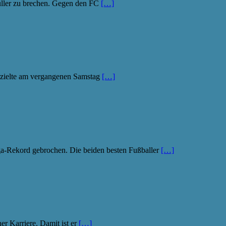
üller zu brechen. Gegen den FC
[…]
 erzielte am vergangenen Samstag
[…]
iga-Rekord gebrochen. Die beiden besten Fußballer
[…]
r Karriere. Damit ist er
[…]