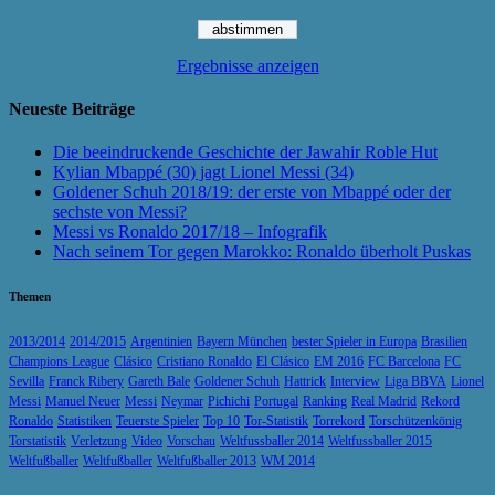
Ergebnisse anzeigen
Neueste Beiträge
Die beeindruckende Geschichte der Jawahir Roble Hut
Kylian Mbappé (30) jagt Lionel Messi (34)
Goldener Schuh 2018/19: der erste von Mbappé oder der
sechste von Messi?
Messi vs Ronaldo 2017/18 – Infografik
Nach seinem Tor gegen Marokko: Ronaldo überholt Puskas
Themen
2013/2014
2014/2015
Argentinien
Bayern München
bester Spieler in Europa
Brasilien
Champions League
Clásico
Cristiano Ronaldo
El Clásico
EM 2016
FC Barcelona
FC
Sevilla
Franck Ribery
Gareth Bale
Goldener Schuh
Hattrick
Interview
Liga BBVA
Lionel
Messi
Manuel Neuer
Messi
Neymar
Pichichi
Portugal
Ranking
Real Madrid
Rekord
Ronaldo
Statistiken
Teuerste Spieler
Top 10
Tor-Statistik
Torrekord
Torschützenkönig
Torstatistik
Verletzung
Video
Vorschau
Weltfussballer 2014
Weltfussballer 2015
Weltfußballer
Weltfußballer
Weltfußballer 2013
WM 2014