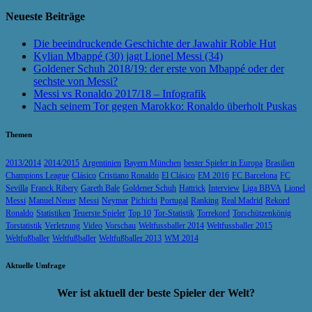
Neueste Beiträge
Die beeindruckende Geschichte der Jawahir Roble Hut
Kylian Mbappé (30) jagt Lionel Messi (34)
Goldener Schuh 2018/19: der erste von Mbappé oder der
sechste von Messi?
Messi vs Ronaldo 2017/18 – Infografik
Nach seinem Tor gegen Marokko: Ronaldo überholt Puskas
Themen
2013/2014
2014/2015
Argentinien
Bayern München
bester Spieler in Europa
Brasilien
Champions League
Clásico
Cristiano Ronaldo
El Clásico
EM 2016
FC Barcelona
FC
Sevilla
Franck Ribery
Gareth Bale
Goldener Schuh
Hattrick
Interview
Liga BBVA
Lionel
Messi
Manuel Neuer
Messi
Neymar
Pichichi
Portugal
Ranking
Real Madrid
Rekord
Ronaldo
Statistiken
Teuerste Spieler
Top 10
Tor-Statistik
Torrekord
Torschützenkönig
Torstatistik
Verletzung
Video
Vorschau
Weltfussballer 2014
Weltfussballer 2015
Weltfußballer
Weltfußballer
Weltfußballer 2013
WM 2014
Aktuelle Umfrage
Wer ist aktuell der beste Spieler der Welt?