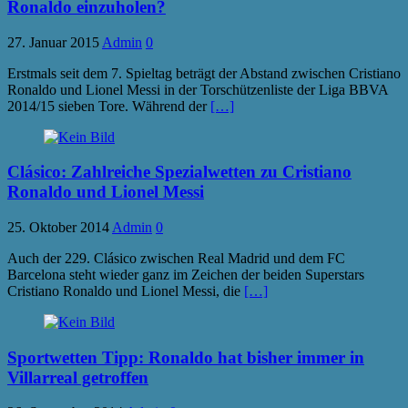
Ronaldo einzuholen?
27. Januar 2015
Admin
0
Erstmals seit dem 7. Spieltag beträgt der Abstand zwischen Cristiano
Ronaldo und Lionel Messi in der Torschützenliste der Liga BBVA
2014/15 sieben Tore. Während der
[…]
Clásico: Zahlreiche Spezialwetten zu Cristiano
Ronaldo und Lionel Messi
25. Oktober 2014
Admin
0
Auch der 229. Clásico zwischen Real Madrid und dem FC
Barcelona steht wieder ganz im Zeichen der beiden Superstars
Cristiano Ronaldo und Lionel Messi, die
[…]
Sportwetten Tipp: Ronaldo hat bisher immer in
Villarreal getroffen