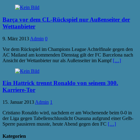
Barça vor dem CL-Rückspiel nur Außenseiter der
Wettanbieter
9. März 2013
Admin
0
Vor dem Rückspiel im Champions League Achtelfinale gegen den
AC Mailand am kommenden Dienstag gilt der FC Barcelona nach
Ansicht der Wettanbieter nur als Außenseiter im Kampf
[…]
Ein Hattrick trennt Ronaldo von seinem 300.
Karriere-Tor
15. Januar 2013
Admin
1
Cristiano Ronaldo wird, nachdem er am Wochenende beim 0-0 in
der Liga gegen Tabellenschlusslicht Osasuna aufgrund einer Gelb-
Sperre pausieren musste, heute Abend gegen den FC
[…]
Kategorien