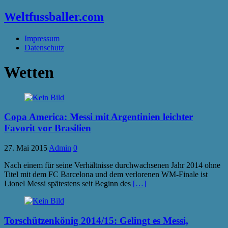
Weltfussballer.com
Impressum
Datenschutz
Wetten
Copa America: Messi mit Argentinien leichter
Favorit vor Brasilien
27. Mai 2015
Admin
0
Nach einem für seine Verhältnisse durchwachsenen Jahr 2014 ohne
Titel mit dem FC Barcelona und dem verlorenen WM-Finale ist
Lionel Messi spätestens seit Beginn des
[…]
Torschützenkönig 2014/15: Gelingt es Messi,