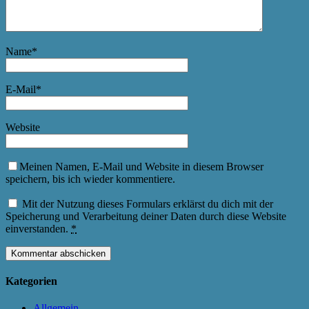
Name
*
E-Mail
*
Website
Meinen Namen, E-Mail und Website in diesem Browser
speichern, bis ich wieder kommentiere.
Mit der Nutzung dieses Formulars erklärst du dich mit der
Speicherung und Verarbeitung deiner Daten durch diese Website
einverstanden.
*
Kategorien
Allgemein