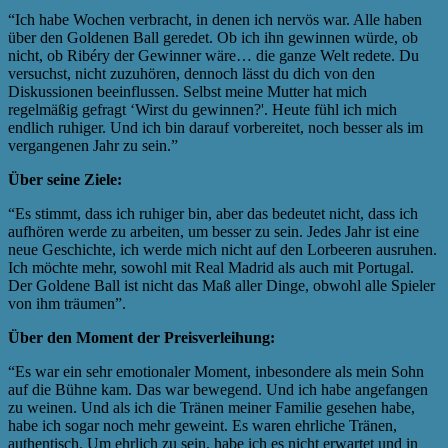
“Ich habe Wochen verbracht, in denen ich nervös war. Alle haben
über den Goldenen Ball geredet. Ob ich ihn gewinnen würde, ob
nicht, ob Ribéry der Gewinner wäre… die ganze Welt redete. Du
versuchst, nicht zuzuhören, dennoch lässt du dich von den
Diskussionen beeinflussen. Selbst meine Mutter hat mich
regelmäßig gefragt ‘Wirst du gewinnen?'. Heute fühl ich mich
endlich ruhiger. Und ich bin darauf vorbereitet, noch besser als im
vergangenen Jahr zu sein.”
Über seine Ziele:
“Es stimmt, dass ich ruhiger bin, aber das bedeutet nicht, dass ich
aufhören werde zu arbeiten, um besser zu sein. Jedes Jahr ist eine
neue Geschichte, ich werde mich nicht auf den Lorbeeren ausruhen.
Ich möchte mehr, sowohl mit Real Madrid als auch mit Portugal.
Der Goldene Ball ist nicht das Maß aller Dinge, obwohl alle Spieler
von ihm träumen”.
Über den Moment der Preisverleihung:
“Es war ein sehr emotionaler Moment, inbesondere als mein Sohn
auf die Bühne kam. Das war bewegend. Und ich habe angefangen
zu weinen. Und als ich die Tränen meiner Familie gesehen habe,
habe ich sogar noch mehr geweint. Es waren ehrliche Tränen,
authentisch. Um ehrlich zu sein, habe ich es nicht erwartet und in