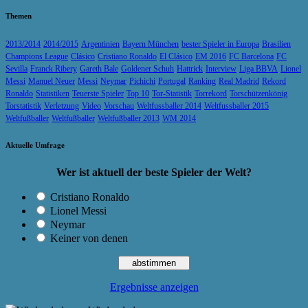
Themen
2013/2014
2014/2015
Argentinien
Bayern München
bester Spieler in Europa
Brasilien
Champions League
Clásico
Cristiano Ronaldo
El Clásico
EM 2016
FC Barcelona
FC
Sevilla
Franck Ribery
Gareth Bale
Goldener Schuh
Hattrick
Interview
Liga BBVA
Lionel
Messi
Manuel Neuer
Messi
Neymar
Pichichi
Portugal
Ranking
Real Madrid
Rekord
Ronaldo
Statistiken
Teuerste Spieler
Top 10
Tor-Statistik
Torrekord
Torschützenkönig
Torstatistik
Verletzung
Video
Vorschau
Weltfussballer 2014
Weltfussballer 2015
Weltfußballer
Weltfußballer
Weltfußballer 2013
WM 2014
Aktuelle Umfrage
Wer ist aktuell der beste Spieler der Welt?
Cristiano Ronaldo
Lionel Messi
Neymar
Keiner von denen
Ergebnisse anzeigen