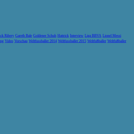
ck Ribery
Gareth Bale
Goldener Schuh
Hattrick
Interview
Liga BBVA
Lionel Messi
ung
Video
Vorschau
Weltfussballer 2014
Weltfussballer 2015
Weltfußballer
Weltfußballer