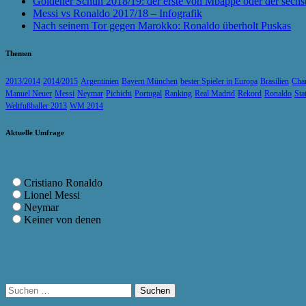
Goldener Schuh 2018/19: der erste von Mbappé oder der sechs
Messi vs Ronaldo 2017/18 – Infografik
Nach seinem Tor gegen Marokko: Ronaldo überholt Puskas
Themen
2013/2014
2014/2015
Argentinien
Bayern München
bester Spieler in Europa
Brasilien
Cha
Manuel Neuer
Messi
Neymar
Pichichi
Portugal
Ranking
Real Madrid
Rekord
Ronaldo
Sta
Weltfußballer 2013
WM 2014
Aktuelle Umfrage
Cristiano Ronaldo
Lionel Messi
Neymar
Keiner von denen
Suchen
nach: