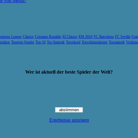
te von Messi?
mpions League
Clásico
Cristiano Ronaldo
El Clásico
EM 2016
FC Barcelona
FC Sevilla
Fran
tistiken
Teuerste Spieler
Top 10
Tor-Statistik
Torrekord
Torschützenkönig
Torstatistik
Verletz
Wer ist aktuell der beste Spieler der Welt?
Ergebnisse anzeigen