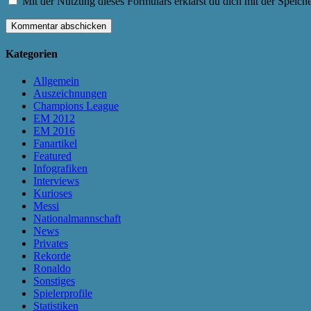
Mit der Nutzung dieses Formulars erklärst du dich mit der Speic
Kategorien
Allgemein
Auszeichnungen
Champions League
EM 2012
EM 2016
Fanartikel
Featured
Infografiken
Interviews
Kurioses
Messi
Nationalmannschaft
News
Privates
Rekorde
Ronaldo
Sonstiges
Spielerprofile
Statistiken