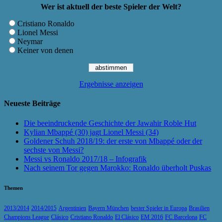
Wer ist aktuell der beste Spieler der Welt?
Cristiano Ronaldo
Lionel Messi
Neymar
Keiner von denen
Ergebnisse anzeigen
Neueste Beiträge
Die beeindruckende Geschichte der Jawahir Roble Hut
Kylian Mbappé (30) jagt Lionel Messi (34)
Goldener Schuh 2018/19: der erste von Mbappé oder der
sechste von Messi?
Messi vs Ronaldo 2017/18 – Infografik
Nach seinem Tor gegen Marokko: Ronaldo überholt Puskas
Themen
2013/2014
2014/2015
Argentinien
Bayern München
bester Spieler in Europa
Brasilien
Champions League
Clásico
Cristiano Ronaldo
El Clásico
EM 2016
FC Barcelona
FC