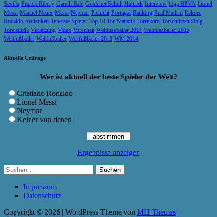
Sevilla
Franck Ribery
Gareth Bale
Goldener Schuh
Hattrick
Interview
Liga BBVA
Lionel
Messi
Manuel Neuer
Messi
Neymar
Pichichi
Portugal
Ranking
Real Madrid
Rekord
Ronaldo
Statistiken
Teuerste Spieler
Top 10
Tor-Statistik
Torrekord
Torschützenkönig
Torstatistik
Verletzung
Video
Vorschau
Weltfussballer 2014
Weltfussballer 2015
Weltfußballer
Weltfußballer
Weltfußballer 2013
WM 2014
Aktuelle Umfrage
Wer ist aktuell der beste Spieler der Welt?
Cristiano Ronaldo
Lionel Messi
Neymar
Keiner von denen
Ergebnisse anzeigen
Suchen
nach:
Impressum
Datenschutz
Copyright © 2026 | WordPress Theme von
MH Themes