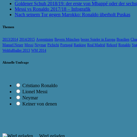
Goldener Schuh 2018/19: der erste von Mbappé oder der sechs
Messi vs Ronaldo 2017/18 – Infografik
Nach seinem Tor gegen Marokko: Ronaldo überholt Puskas
Themen
2013/2014
2014/2015
Argentinien
Bayern München
bester Spieler in Europa
Brasilien
Cha
Manuel Neuer
Messi
Neymar
Pichichi
Portugal
Ranking
Real Madrid
Rekord
Ronaldo
Sta
Weltfußballer 2013
WM 2014
Aktuelle Umfrage
Cristiano Ronaldo
Lionel Messi
Neymar
Keiner von denen
Wird geladen ...