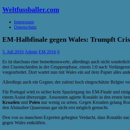
Weltfussballer.com
Impressum
Datenschutz
EM-Halbfinale gegen Wales: Trumpft Cris
5. Juli 2016
Admin
EM 2016
0
Es ist durchaus eine bemerkenswerte, allerdings auch nicht sonderlic
drei Unentschieden in der Gruppenphase, einem 1:0 nach Verlängerung
vorgearbeitet. Dort wartet nun mit Wales ein auf dem Papier alles
Allerdings auch ein Gegner, der zuletzt hoch eingeschätzte Belgier v
Für Portugal wird es sicher kein Spaziergang ins EM-Finale und eini
einem Assist überzeugte. Ansonsten agierte Ronaldo in den ersten b
Kroatien
und
Polen
nur wenig zu sehen. Gegen Kroatien gelang Rona
den Abstauber Quaresmas gar nicht erst möglich gemacht.
Den von so manchem Experten gehegten Verdacht, dass Ronaldo nach se
gegen Wales entkräften.