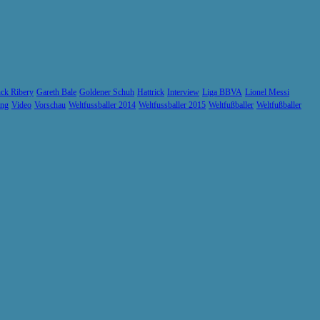
ck Ribery
Gareth Bale
Goldener Schuh
Hattrick
Interview
Liga BBVA
Lionel Messi
ung
Video
Vorschau
Weltfussballer 2014
Weltfussballer 2015
Weltfußballer
Weltfußballer