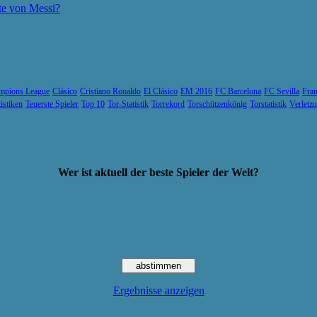
te von Messi?
mpions League
Clásico
Cristiano Ronaldo
El Clásico
EM 2016
FC Barcelona
FC Sevilla
Fran
tistiken
Teuerste Spieler
Top 10
Tor-Statistik
Torrekord
Torschützenkönig
Torstatistik
Verletz
Wer ist aktuell der beste Spieler der Welt?
Ergebnisse anzeigen