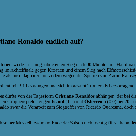
tiano Ronaldo endlich auf?
h lobenswerte Leistung, ohne einen Sieg nach 90 Minuten ins Halbfinale
 im Achtelfinale gegen Kroatien und einem Sieg nach Elfmeterschießen
 andere als unschlagbarer und zudem wegen der Sperren von Aaron Rams
erdient mit 3:1 bezwungen und sich im gesamt Turnier als hervorragend 
ges dürfte von der Tagesform
Cristiano Ronaldos
abhängen, der bei d
eiden Gruppenspielen gegen
Island
(1:1) und
Österreich
(0:0) bei 20 To
ldo zwar die Vorarbeit zum Siegtreffer von Ricardo Quaresma, doch e
iner Muskelblessur am Ende der Saison nicht richtig fit ist, kann der