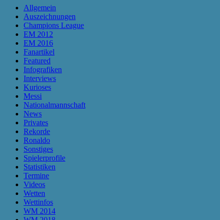
Allgemein
Auszeichnungen
Champions League
EM 2012
EM 2016
Fanartikel
Featured
Infografiken
Interviews
Kurioses
Messi
Nationalmannschaft
News
Privates
Rekorde
Ronaldo
Sonstiges
Spielerprofile
Statistiken
Termine
Videos
Wetten
Wettinfos
WM 2014
WM 2018