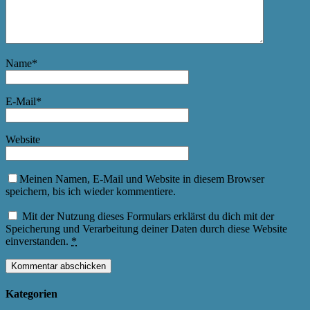
Name
*
E-Mail
*
Website
Meinen Namen, E-Mail und Website in diesem Browser
speichern, bis ich wieder kommentiere.
Mit der Nutzung dieses Formulars erklärst du dich mit der
Speicherung und Verarbeitung deiner Daten durch diese Website
einverstanden.
*
Kategorien