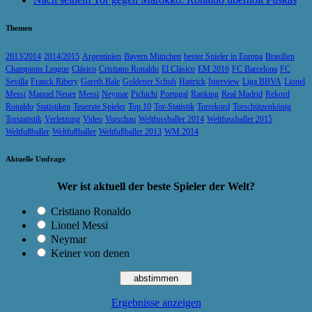
Themen
2013/2014
2014/2015
Argentinien
Bayern München
bester Spieler in Europa
Brasilien
Champions League
Clásico
Cristiano Ronaldo
El Clásico
EM 2016
FC Barcelona
FC
Sevilla
Franck Ribery
Gareth Bale
Goldener Schuh
Hattrick
Interview
Liga BBVA
Lionel
Messi
Manuel Neuer
Messi
Neymar
Pichichi
Portugal
Ranking
Real Madrid
Rekord
Ronaldo
Statistiken
Teuerste Spieler
Top 10
Tor-Statistik
Torrekord
Torschützenkönig
Torstatistik
Verletzung
Video
Vorschau
Weltfussballer 2014
Weltfussballer 2015
Weltfußballer
Weltfußballer
Weltfußballer 2013
WM 2014
Aktuelle Umfrage
Wer ist aktuell der beste Spieler der Welt?
Cristiano Ronaldo
Lionel Messi
Neymar
Keiner von denen
Ergebnisse anzeigen