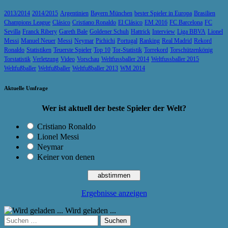
2013/2014
2014/2015
Argentinien
Bayern München
bester Spieler in Europa
Brasilien
Champions League
Clásico
Cristiano Ronaldo
El Clásico
EM 2016
FC Barcelona
FC
Sevilla
Franck Ribery
Gareth Bale
Goldener Schuh
Hattrick
Interview
Liga BBVA
Lionel
Messi
Manuel Neuer
Messi
Neymar
Pichichi
Portugal
Ranking
Real Madrid
Rekord
Ronaldo
Statistiken
Teuerste Spieler
Top 10
Tor-Statistik
Torrekord
Torschützenkönig
Torstatistik
Verletzung
Video
Vorschau
Weltfussballer 2014
Weltfussballer 2015
Weltfußballer
Weltfußballer
Weltfußballer 2013
WM 2014
Aktuelle Umfrage
Wer ist aktuell der beste Spieler der Welt?
Cristiano Ronaldo
Lionel Messi
Neymar
Keiner von denen
Ergebnisse anzeigen
Wird geladen ...
Suchen