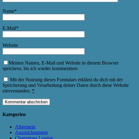
Name
*
E-Mail
*
Website
Meinen Namen, E-Mail und Website in diesem Browser
speichern, bis ich wieder kommentiere.
Mit der Nutzung dieses Formulars erklärst du dich mit der
Speicherung und Verarbeitung deiner Daten durch diese Website
einverstanden.
*
Kategorien
Allgemein
Auszeichnungen
Champions League