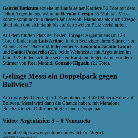
Gabriel Batistuta
erzielte im Laufe seiner Karriere 56 Tore mit dem
Trikot Argentiniens, während
Hernán Crespo
35 Mal traf. Messi
könnte somit noch in diesem Jahr sowohl Maradona als auch Crespo
überholen und sich damit bis auf den zweiten Platz vorkämpfen.
Auf dem fünften Platz der besten Torjäger Argentiniens (mit 24
Toren) findet man
Luis Artime
, in den Sechzigerjahren Stürmer von
Atlanta, River Plate und Independiente.
Leopoldo Jacinto Luque
und
Daniel Passarella
(22), beide Weltmeister mit Argentinien im
Jahr 1978, teilen sich den sechsten Rang und liegen damit vor dem
Stürmer von Real Madrid,
Gonzalo Higuaín
(21 Tore).
Gelingt Messi ein Doppelpack gegen
Bolivien?
Am morgigen Dienstag trifft Argentinien in 3.650 Metern Höhe auf
Bolivien. Messi wird dann die Chance haben, mit Maradona
gleichzuziehen. Dafür benötigt er einen Doppelpack.
Video: Argentinien 3 – 0 Venezuela
[youtube]http://www.youtube.com/watch?v=WgrnJ-