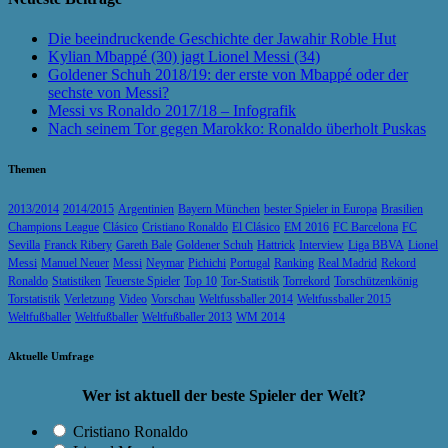
Die beeindruckende Geschichte der Jawahir Roble Hut
Kylian Mbappé (30) jagt Lionel Messi (34)
Goldener Schuh 2018/19: der erste von Mbappé oder der
sechste von Messi?
Messi vs Ronaldo 2017/18 – Infografik
Nach seinem Tor gegen Marokko: Ronaldo überholt Puskas
Themen
2013/2014
2014/2015
Argentinien
Bayern München
bester Spieler in Europa
Brasilien
Champions League
Clásico
Cristiano Ronaldo
El Clásico
EM 2016
FC Barcelona
FC
Sevilla
Franck Ribery
Gareth Bale
Goldener Schuh
Hattrick
Interview
Liga BBVA
Lionel
Messi
Manuel Neuer
Messi
Neymar
Pichichi
Portugal
Ranking
Real Madrid
Rekord
Ronaldo
Statistiken
Teuerste Spieler
Top 10
Tor-Statistik
Torrekord
Torschützenkönig
Torstatistik
Verletzung
Video
Vorschau
Weltfussballer 2014
Weltfussballer 2015
Weltfußballer
Weltfußballer
Weltfußballer 2013
WM 2014
Aktuelle Umfrage
Wer ist aktuell der beste Spieler der Welt?
Cristiano Ronaldo