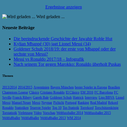
Ergebnisse anzeigen
Wird geladen ...
Neueste Beiträge
Die beeindruckende Geschichte der Jawahir Roble Hut
Kylian Mbappé (30) jagt Lionel Messi (34)
Goldener Schuh 2018/19: der erste von Mbappé oder der
sechste von Messi?
Messi vs Ronaldo 2017/18 – Infografik
Nach seinem Tor gegen Marokko: Ronaldo überholt Puskas
Themen
2013/2014
2014/2015
Argentinien
Bayern München
bester Spieler in Europa
Brasilien
Champions League
Clásico
Cristiano Ronaldo
El Clásico
EM 2016
FC Barcelona
FC
Sevilla
Franck Ribery
Gareth Bale
Goldener Schuh
Hattrick
Interview
Liga BBVA
Lionel
Messi
Manuel Neuer
Messi
Neymar
Pichichi
Portugal
Ranking
Real Madrid
Rekord
Ronaldo
Statistiken
Teuerste Spieler
Top 10
Tor-Statistik
Torrekord
Torschützenkönig
Torstatistik
Verletzung
Video
Vorschau
Weltfussballer 2014
Weltfussballer 2015
Weltfußballer
Weltfußballer
Weltfußballer 2013
WM 2014