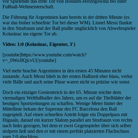
vor Spielende das erste Tor von Bosnien-Herzegowina bei einer
Fußball-Weltmeisterschaft.
Die Führung für Argentinien kam bereits in der dritten Minute (es
war das bisher schnellste Tor bei dieser WM). Lionel Messi flankte
in den Strafraum und der Ball prallte unglücklich von Abwehrspieler
Kolasinac ins eigene Tor ab.
Video: 1:0 (Kolasinac, Eigentor, 3′)
[youtube]https://www.youtube.com/watch?
v=_0WoJIQjcvU[/youtube]
Viel mehr brachte Argentinien in den ersten 45 Minuten nicht
zustande. Auch Messi blieb in der ersten Halbzeit eher blass, verlor
viele Bälle und auch seine Pässe waren nicht so präzise wie sonst.
Doch ein einziger Geniestreich in der 65. Minute reichte dem
viermaligen Weltfußballer des Jahres, um es auf die Titelblätter der
heutigen Sportzeitungen zu schaffen. Wenige Meter hinter der
Mittellinie bekam der Superstar des FC Barcelona den Ball
zugespielt. Auf einen schnellen Antritt folgte ein Doppelpass mit
Higuaín, darauf ein kurzer Slalom parallel am Strafraum von rechts
nach links gezogen, bei dem er zwei Gegenspieler über sich selber
stolpern ließ und den er mit einem perfekt platzierten Flachschuss
zum 2:0 abschloss.