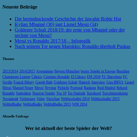
Neueste Beiträge
Die beeindruckende Geschichte der Jawahir Roble Hut
Kylian Mbappé (30) jagt Lionel Messi (34)
Goldener Schuh 2018/19: der erste von Mbappé oder der
sechste von Messi?
Messi vs Ronaldo 2017/18 – Infografik
Nach seinem Tor gegen Marokko: Ronaldo überholt Puskas
Themen
2013/2014
2014/2015
Argentinien
Bayern München
bester Spieler in Europa
Brasilien
Champions League
Clásico
Cristiano Ronaldo
El Clásico
EM 2016
FC Barcelona
FC
Sevilla
Franck Ribery
Gareth Bale
Goldener Schuh
Hattrick
Interview
Liga BBVA
Lionel
Messi
Manuel Neuer
Messi
Neymar
Pichichi
Portugal
Ranking
Real Madrid
Rekord
Ronaldo
Statistiken
Teuerste Spieler
Top 10
Tor-Statistik
Torrekord
Torschützenkönig
Torstatistik
Verletzung
Video
Vorschau
Weltfussballer 2014
Weltfussballer 2015
Weltfußballer
Weltfußballer
Weltfußballer 2013
WM 2014
Aktuelle Umfrage
Wer ist aktuell der beste Spieler der Welt?