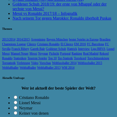
Goldener Schuh 2018/19: der erste von Mbappé oder der
sechste von Messi?
Messi vs Ronaldo 2017/18 – Infografik
Nach seinem Tor gegen Marokko: Ronaldo überholt Puskas
Themen
2013/2014
2014/2015
Argentinien
Bayern München
bester Spieler in Europa
Brasilien
Champions League
Clásico
Cristiano Ronaldo
El Clásico
EM 2016
FC Barcelona
FC
Sevilla
Franck Ribery
Gareth Bale
Goldener Schuh
Hattrick
Interview
Liga BBVA
Lionel
Messi
Manuel Neuer
Messi
Neymar
Pichichi
Portugal
Ranking
Real Madrid
Rekord
Ronaldo
Statistiken
Teuerste Spieler
Top 10
Tor-Statistik
Torrekord
Torschützenkönig
Torstatistik
Verletzung
Video
Vorschau
Weltfussballer 2014
Weltfussballer 2015
Weltfußballer
Weltfußballer
Weltfußballer 2013
WM 2014
Aktuelle Umfrage
Wer ist aktuell der beste Spieler der Welt?
Cristiano Ronaldo
Lionel Messi
Neymar
Keiner von denen