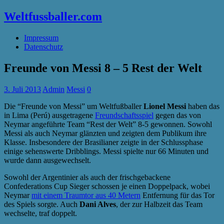
Weltfussballer.com
Impressum
Datenschutz
Freunde von Messi 8 – 5 Rest der Welt
3. Juli 2013
Admin
Messi
0
Die “Freunde von Messi” um Weltfußballer
Lionel Messi
haben das
in Lima (Perú) ausgetragene
Freundschaftsspiel
gegen das von
Neymar angeführte Team “Rest der Welt” 8-5 gewonnen. Sowohl
Messi als auch Neymar glänzten und zeigten dem Publikum ihre
Klasse. Insbesondere der Brasilianer zeigte in der Schlussphase
einige sehenswerte Dribblings. Messi spielte nur 66 Minuten und
wurde dann ausgewechselt.
Sowohl der Argentinier als auch der frischgebackene
Confederations Cup Sieger schossen je einen Doppelpack, wobei
Neymar
mit einem Traumtor aus 40 Metern
Entfernung für das Tor
des Spiels sorgte. Auch
Dani Alves
, der zur Halbzeit das Team
wechselte, traf doppelt.