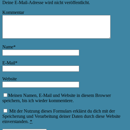
Deine E-Mail-Adresse wird nicht veröffentlicht.
Kommentar
Name
*
E-Mail
*
Website
Meinen Namen, E-Mail und Website in diesem Browser
speichern, bis ich wieder kommentiere.
Mit der Nutzung dieses Formulars erklärst du dich mit der
Speicherung und Verarbeitung deiner Daten durch diese Website
einverstanden.
*