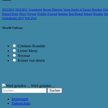
2013/2014
2014/2015
Argentinien
Bayern München
bester Spieler in Europa
Brasilien
Cha
Manuel Neuer
Messi
Neymar
Pichichi
Portugal
Ranking
Real Madrid
Rekord
Ronaldo
Sta
Weltfußballer 2013
WM 2014
Aktuelle Umfrage
Cristiano Ronaldo
Lionel Messi
Neymar
Keiner von denen
Wird geladen ...
Suchen
nach:
Impressum
Datenschutz