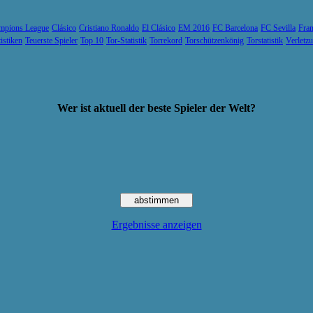
mpions League
Clásico
Cristiano Ronaldo
El Clásico
EM 2016
FC Barcelona
FC Sevilla
Fran
tistiken
Teuerste Spieler
Top 10
Tor-Statistik
Torrekord
Torschützenkönig
Torstatistik
Verletz
Wer ist aktuell der beste Spieler der Welt?
Ergebnisse anzeigen