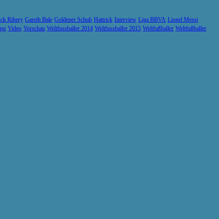
ck Ribery
Gareth Bale
Goldener Schuh
Hattrick
Interview
Liga BBVA
Lionel Messi
ung
Video
Vorschau
Weltfussballer 2014
Weltfussballer 2015
Weltfußballer
Weltfußballer