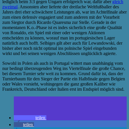
lediglich beim 3:3 gegen Ungarn erfolgreich war, dafür aber
gleich
zweimal
. Ansonsten aber lieferte der dreifache Weltfußballer des
Jahres drei eher schwächere Leistungen ab, war im Achtelfinale aber
zum einen defensiv engagiert und zum anderen mit der Vorarbeit
zum Siegtor durch Ricardo Quaresma zur Stelle. Gerade in der
momentanen K.o.-Phase ist es indes sicherlich eine große Qualität
von Ronaldo, ein Spiel mit einer oder wenigen Aktionen
entscheiden zu können, worauf man im portugiesischen Lager
natürlich auch hofft. Selbiges gilt aber auch für Lewandowski, der
bisher aber noch nicht optimal ins polnische Spiel eingebunden
wirkt und bei seinen wenigen Abschlüssen unglücklich agierte.
Sowohl in Polen als auch in Portugal wittert man unabhängig vom
nur bedingt überzeugenden Weg ins Viertelfinale die große Chance,
bei diesem Turnier sehr weit zu kommen. Grund dafür ist, dass der
Turnierbaum für den Sieger der Partie ein Halbfinale gegen Belgien
oder Wales vorsieht, wohingegen die ganz großen Kaliber wie
Frankreich, Deutschland oder Italien erst im Endspiel möglich sind.
teilen
teilen