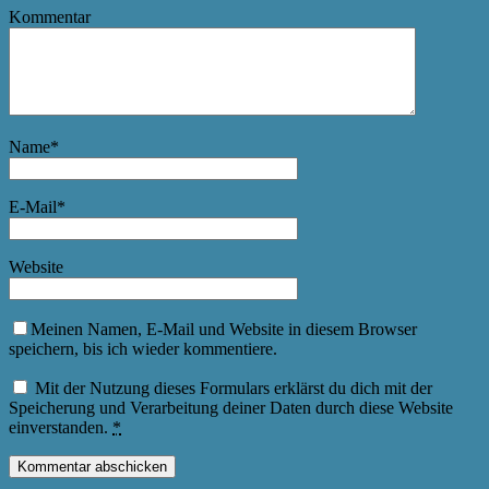
Kommentar
Name
*
E-Mail
*
Website
Meinen Namen, E-Mail und Website in diesem Browser
speichern, bis ich wieder kommentiere.
Mit der Nutzung dieses Formulars erklärst du dich mit der
Speicherung und Verarbeitung deiner Daten durch diese Website
einverstanden.
*