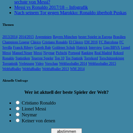
sechste von Messi?
Messi vs Ronaldo 2017/18 – Infografik
Nach seinem Tor gegen Marokko: Ronaldo überholt Puskas
Themen
2013/2014
2014/2015
Argentinien
Bayern München
bester Spieler in Europa
Brasilien
Champions League
Clásico
Cristiano Ronaldo
El Clásico
EM 2016
FC Barcelona
FC
Sevilla
Franck Ribery
Gareth Bale
Goldener Schuh
Hattrick
Interview
Liga BBVA
Lionel
Messi
Manuel Neuer
Messi
Neymar
Pichichi
Portugal
Ranking
Real Madrid
Rekord
Ronaldo
Statistiken
Teuerste Spieler
Top 10
Tor-Statistik
Torrekord
Torschützenkönig
Torstatistik
Verletzung
Video
Vorschau
Weltfussballer 2014
Weltfussballer 2015
Weltfußballer
Weltfußballer
Weltfußballer 2013
WM 2014
Aktuelle Umfrage
Wer ist aktuell der beste Spieler der Welt?
Cristiano Ronaldo
Lionel Messi
Neymar
Keiner von denen