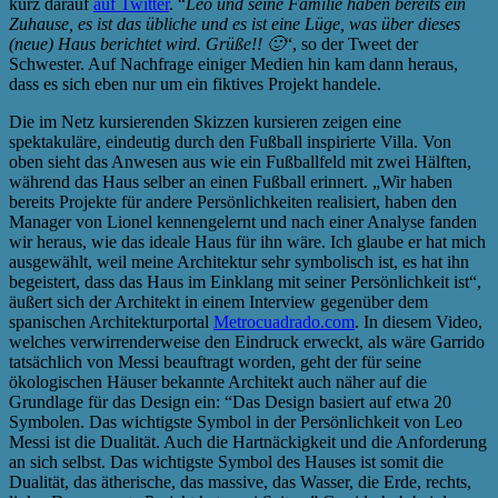
kurz darauf
auf Twitter
. “
Leo und seine Familie haben bereits ein
Zuhause, es ist das übliche und es ist eine Lüge, was über dieses
(neue) Haus berichtet wird. Grüße!! 🙂
“, so der Tweet der
Schwester. Auf Nachfrage einiger Medien hin kam dann heraus,
dass es sich eben nur um ein fiktives Projekt handele.
Die im Netz kursierenden Skizzen kursieren zeigen eine
spektakuläre, eindeutig durch den Fußball inspirierte Villa. Von
oben sieht das Anwesen aus wie ein Fußballfeld mit zwei Hälften,
während das Haus selber an einen Fußball erinnert. „Wir haben
bereits Projekte für andere Persönlichkeiten realisiert, haben den
Manager von Lionel kennengelernt und nach einer Analyse fanden
wir heraus, wie das ideale Haus für ihn wäre. Ich glaube er hat mich
ausgewählt, weil meine Architektur sehr symbolisch ist, es hat ihn
begeistert, dass das Haus im Einklang mit seiner Persönlichkeit ist“,
äußert sich der Architekt in einem Interview gegenüber dem
spanischen Architekturportal
Metrocuadrado.com
. In diesem Video,
welches verwirrenderweise den Eindruck erweckt, als wäre Garrido
tatsächlich von Messi beauftragt worden, geht der für seine
ökologischen Häuser bekannte Architekt auch näher auf die
Grundlage für das Design ein: “Das Design basiert auf etwa 20
Symbolen. Das wichtigste Symbol in der Persönlichkeit von Leo
Messi ist die Dualität. Auch die Hartnäckigkeit und die Anforderung
an sich selbst. Das wichtigste Symbol des Hauses ist somit die
Dualität, das ätherische, das massive, das Wasser, die Erde, rechts,