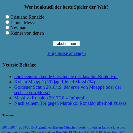
Wer ist aktuell der beste Spieler der Welt?
Cristiano Ronaldo
Lionel Messi
Neymar
Keiner von denen
Ergebnisse anzeigen
Neueste Beiträge
Die beeindruckende Geschichte der Jawahir Roble Hut
Kylian Mbappé (30) jagt Lionel Messi (34)
Goldener Schuh 2018/19: der erste von Mbappé oder der
sechste von Messi?
Messi vs Ronaldo 2017/18 – Infografik
Nach seinem Tor gegen Marokko: Ronaldo überholt Puskas
Themen
2013/2014
2014/2015
Argentinien
Bayern München
bester Spieler in Europa
Brasilien
Champions League
Clásico
Cristiano Ronaldo
El Clásico
EM 2016
FC Barcelona
FC