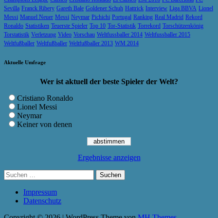
Sevilla
Franck Ribery
Gareth Bale
Goldener Schuh
Hattrick
Interview
Liga BBVA
Lionel
Messi
Manuel Neuer
Messi
Neymar
Pichichi
Portugal
Ranking
Real Madrid
Rekord
Ronaldo
Statistiken
Teuerste Spieler
Top 10
Tor-Statistik
Torrekord
Torschützenkönig
Torstatistik
Verletzung
Video
Vorschau
Weltfussballer 2014
Weltfussballer 2015
Weltfußballer
Weltfußballer
Weltfußballer 2013
WM 2014
Aktuelle Umfrage
Wer ist aktuell der beste Spieler der Welt?
Cristiano Ronaldo
Lionel Messi
Neymar
Keiner von denen
Ergebnisse anzeigen
Suchen
nach:
Impressum
Datenschutz
Copyright © 2026 | WordPress Theme von
MH Themes