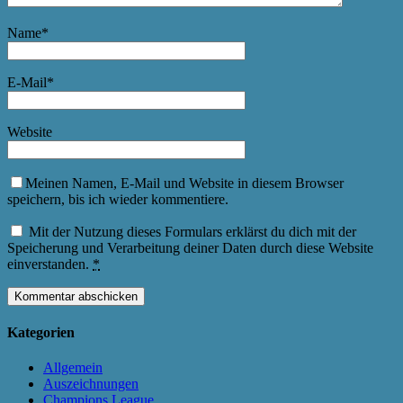
Name
*
E-Mail
*
Website
Meinen Namen, E-Mail und Website in diesem Browser
speichern, bis ich wieder kommentiere.
Mit der Nutzung dieses Formulars erklärst du dich mit der
Speicherung und Verarbeitung deiner Daten durch diese Website
einverstanden.
*
Kategorien
Allgemein
Auszeichnungen
Champions League