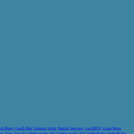
ck Ribery
Gareth Bale
Goldener Schuh
Hattrick
Interview
Liga BBVA
Lionel Messi
ung
Video
Vorschau
Weltfussballer 2014
Weltfussballer 2015
Weltfußballer
Weltfußballer