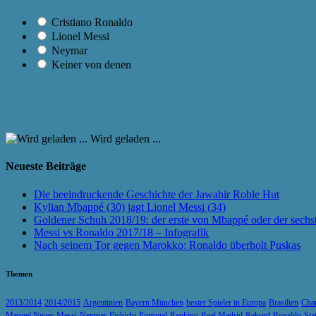
Cristiano Ronaldo
Lionel Messi
Neymar
Keiner von denen
Wird geladen ...
Neueste Beiträge
Die beeindruckende Geschichte der Jawahir Roble Hut
Kylian Mbappé (30) jagt Lionel Messi (34)
Goldener Schuh 2018/19: der erste von Mbappé oder der sechs
Messi vs Ronaldo 2017/18 – Infografik
Nach seinem Tor gegen Marokko: Ronaldo überholt Puskas
Themen
2013/2014
2014/2015
Argentinien
Bayern München
bester Spieler in Europa
Brasilien
Cha
Manuel Neuer
Messi
Neymar
Pichichi
Portugal
Ranking
Real Madrid
Rekord
Ronaldo
Sta