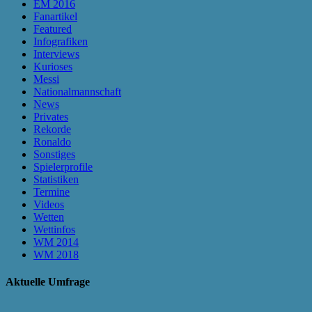
EM 2016
Fanartikel
Featured
Infografiken
Interviews
Kurioses
Messi
Nationalmannschaft
News
Privates
Rekorde
Ronaldo
Sonstiges
Spielerprofile
Statistiken
Termine
Videos
Wetten
Wettinfos
WM 2014
WM 2018
Aktuelle Umfrage