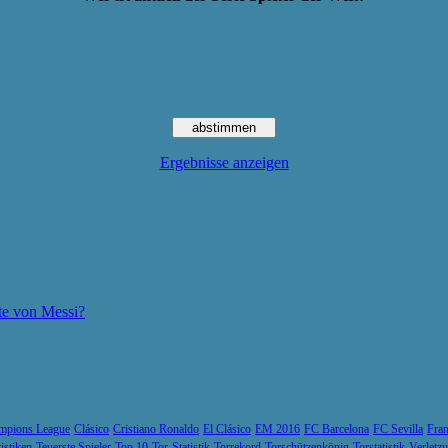
Ergebnisse anzeigen
te von Messi?
mpions League
Clásico
Cristiano Ronaldo
El Clásico
EM 2016
FC Barcelona
FC Sevilla
Fran
tistiken
Teuerste Spieler
Top 10
Tor-Statistik
Torrekord
Torschützenkönig
Torstatistik
Verletz