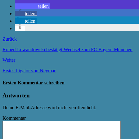
teilen
teilen
teilen
Zurück
Robert Lewandowski bestätigt Wechsel zum FC Bayern München
Weiter
Erstes Ligator von Neymar
Ersten Kommentar schreiben
Antworten
Deine E-Mail-Adresse wird nicht veröffentlicht.
Kommentar