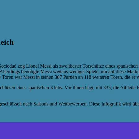
leich
Sociedad zog Lionel Messi als zweitbester Torschütze eines spanische
llerdings benötigte Messi weitaus weniger Spiele, um auf diese Mark
oren war Messi in seinen 387 Partien an 118 weiteren Toren, die er vorb
schützen eines spanischen Klubs. Vor ihnen liegt, mit 335, die Athleti
geschlüsselt nach Saisons und Wettbewerben. Diese Infografik wird üb