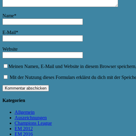
Name
*
E-Mail
*
Website
Meinen Namen, E-Mail und Website in diesem Browser speichern,
Mit der Nutzung dieses Formulars erklärst du dich mit der Speic
Kategorien
Allgemein
Auszeichnungen
Champions League
EM 2012
EM 2016