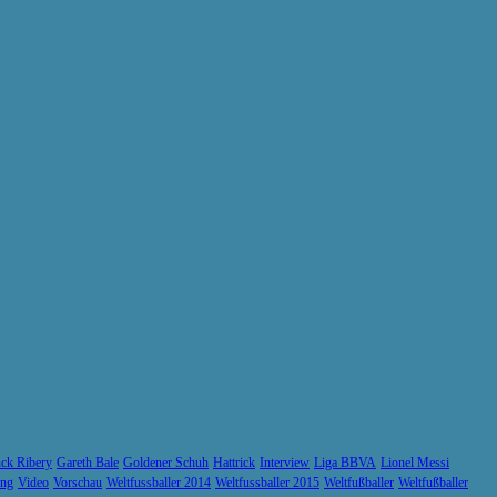
ck Ribery
Gareth Bale
Goldener Schuh
Hattrick
Interview
Liga BBVA
Lionel Messi
ung
Video
Vorschau
Weltfussballer 2014
Weltfussballer 2015
Weltfußballer
Weltfußballer