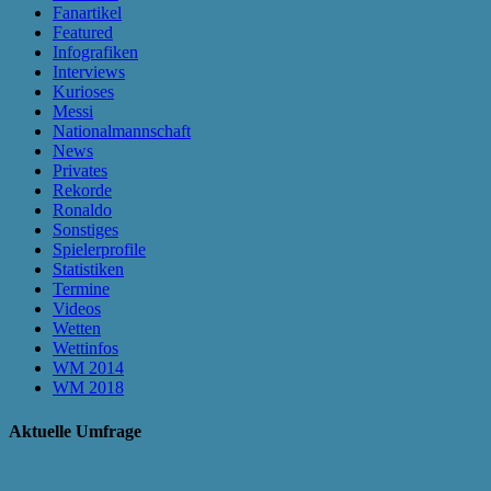
Fanartikel
Featured
Infografiken
Interviews
Kurioses
Messi
Nationalmannschaft
News
Privates
Rekorde
Ronaldo
Sonstiges
Spielerprofile
Statistiken
Termine
Videos
Wetten
Wettinfos
WM 2014
WM 2018
Aktuelle Umfrage