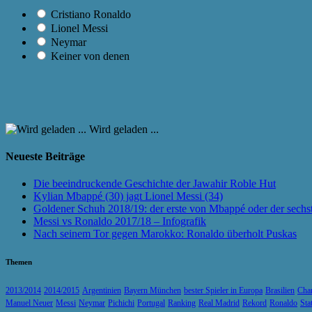
Cristiano Ronaldo
Lionel Messi
Neymar
Keiner von denen
Wird geladen ...
Neueste Beiträge
Die beeindruckende Geschichte der Jawahir Roble Hut
Kylian Mbappé (30) jagt Lionel Messi (34)
Goldener Schuh 2018/19: der erste von Mbappé oder der sechs
Messi vs Ronaldo 2017/18 – Infografik
Nach seinem Tor gegen Marokko: Ronaldo überholt Puskas
Themen
2013/2014
2014/2015
Argentinien
Bayern München
bester Spieler in Europa
Brasilien
Cha
Manuel Neuer
Messi
Neymar
Pichichi
Portugal
Ranking
Real Madrid
Rekord
Ronaldo
Sta