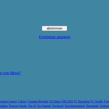
Ergebnisse anzeigen
te von Messi?
mpions League
Clásico
Cristiano Ronaldo
El Clásico
EM 2016
FC Barcelona
FC Sevilla
Fran
tistiken
Teuerste Spieler
Top 10
Tor-Statistik
Torrekord
Torschützenkönig
Torstatistik
Verletz