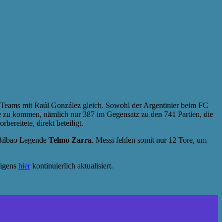
n Teams mit Raúl González gleich. Sowohl der Argentinier beim FC
e zu kommen, nämlich nur 387 im Gegensatz zu den 741 Partien, die
ereitete, direkt beteiligt.
c Bilbao Legende
Telmo Zarra
. Messi fehlen somit nur 12 Tore, um
rigens
hier
kontinuierlich aktualisiert.