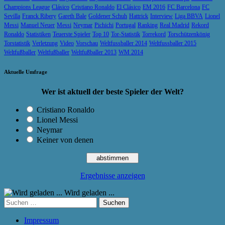
Champions League
Clásico
Cristiano Ronaldo
El Clásico
EM 2016
FC Barcelona
FC
Sevilla
Franck Ribery
Gareth Bale
Goldener Schuh
Hattrick
Interview
Liga BBVA
Lionel
Messi
Manuel Neuer
Messi
Neymar
Pichichi
Portugal
Ranking
Real Madrid
Rekord
Ronaldo
Statistiken
Teuerste Spieler
Top 10
Tor-Statistik
Torrekord
Torschützenkönig
Torstatistik
Verletzung
Video
Vorschau
Weltfussballer 2014
Weltfussballer 2015
Weltfußballer
Weltfußballer
Weltfußballer 2013
WM 2014
Aktuelle Umfrage
Wer ist aktuell der beste Spieler der Welt?
Cristiano Ronaldo
Lionel Messi
Neymar
Keiner von denen
Ergebnisse anzeigen
Wird geladen ...
Suchen
nach:
Impressum