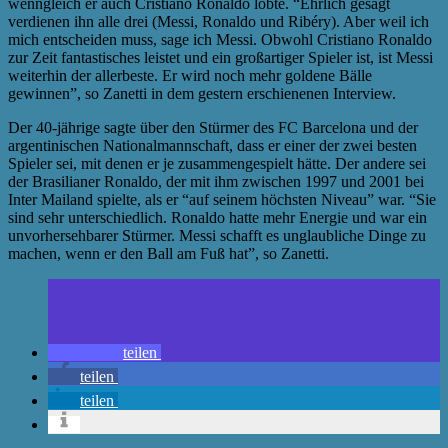
wenngleich er auch Cristiano Ronaldo lobte. “Ehrlich gesagt
verdienen ihn alle drei (Messi, Ronaldo und Ribéry). Aber weil ich
mich entscheiden muss, sage ich Messi. Obwohl Cristiano Ronaldo
zur Zeit fantastisches leistet und ein großartiger Spieler ist, ist Messi
weiterhin der allerbeste. Er wird noch mehr goldene Bälle
gewinnen”, so Zanetti in dem gestern erschienenen Interview.
Der 40-jährige sagte über den Stürmer des FC Barcelona und der
argentinischen Nationalmannschaft, dass er einer der zwei besten
Spieler sei, mit denen er je zusammengespielt hätte. Der andere sei
der Brasilianer Ronaldo, der mit ihm zwischen 1997 und 2001 bei
Inter Mailand spielte, als er “auf seinem höchsten Niveau” war. “Sie
sind sehr unterschiedlich. Ronaldo hatte mehr Energie und war ein
unvorhersehbarer Stürmer. Messi schafft es unglaubliche Dinge zu
machen, wenn er den Ball am Fuß hat”, so Zanetti.
teilen
teilen
teilen