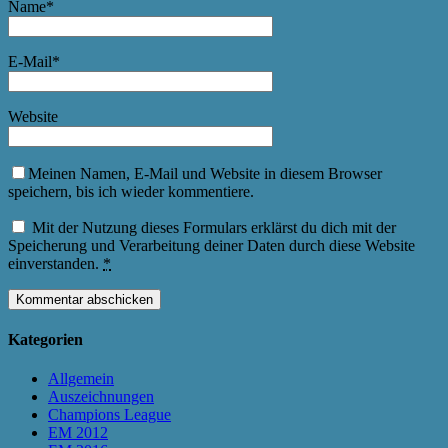
Name
*
E-Mail
*
Website
Meinen Namen, E-Mail und Website in diesem Browser
speichern, bis ich wieder kommentiere.
Mit der Nutzung dieses Formulars erklärst du dich mit der
Speicherung und Verarbeitung deiner Daten durch diese Website
einverstanden.
*
Kategorien
Allgemein
Auszeichnungen
Champions League
EM 2012