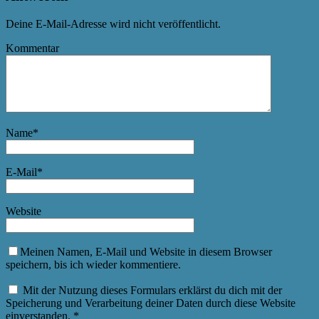
Deine E-Mail-Adresse wird nicht veröffentlicht.
Kommentar
Name
*
E-Mail
*
Website
Meinen Namen, E-Mail und Website in diesem Browser
speichern, bis ich wieder kommentiere.
Mit der Nutzung dieses Formulars erklärst du dich mit der
Speicherung und Verarbeitung deiner Daten durch diese Website
einverstanden.
*