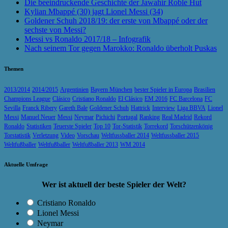
Die beeindruckende Geschichte der Jawahir Roble Hut
Kylian Mbappé (30) jagt Lionel Messi (34)
Goldener Schuh 2018/19: der erste von Mbappé oder der
sechste von Messi?
Messi vs Ronaldo 2017/18 – Infografik
Nach seinem Tor gegen Marokko: Ronaldo überholt Puskas
Themen
2013/2014
2014/2015
Argentinien
Bayern München
bester Spieler in Europa
Brasilien
Champions League
Clásico
Cristiano Ronaldo
El Clásico
EM 2016
FC Barcelona
FC
Sevilla
Franck Ribery
Gareth Bale
Goldener Schuh
Hattrick
Interview
Liga BBVA
Lionel
Messi
Manuel Neuer
Messi
Neymar
Pichichi
Portugal
Ranking
Real Madrid
Rekord
Ronaldo
Statistiken
Teuerste Spieler
Top 10
Tor-Statistik
Torrekord
Torschützenkönig
Torstatistik
Verletzung
Video
Vorschau
Weltfussballer 2014
Weltfussballer 2015
Weltfußballer
Weltfußballer
Weltfußballer 2013
WM 2014
Aktuelle Umfrage
Wer ist aktuell der beste Spieler der Welt?
Cristiano Ronaldo
Lionel Messi
Neymar