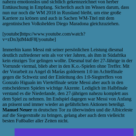
nahezu emotionslos und sichtlich gekennzeichnet von herber
Enttäuschung in Empfang. Sicherlich auch im Wissen darum, dass
nun nur noch die WM 2018 in Russland bleibt, um eine große
Karriere zu krönen und auch in Sachen WM-Titel mit dem
argentinischen Volkshelden Diego Maradona gleichzuziehen.
[youtube]https://www.youtube.com/watch?
v=zDn3jdM4dF8[/youtube]
Immerhin kann Messi mit seiner persönlichen Leistung diesmal
deutlich zufriedener sein als vor vier Jahren, als ihm in Südafrika
kein einziges Tor gelingen wollte. Diesmal traf der 27-Jährige in der
Vorrunde viermal, blieb aber in den K.o.-Spielen ohne Treffer. Mit
der Vorarbeit zu Angel di Marías goldenem 1:0 im Achtelfinale
gegen die Schweiz und der Einleitung des 1:0-Siegtreffers von
Gonzalo Higuaín im Viertelfinale setzte Messi aber auch in den
entscheidenen Spielen wichtige Akzente. Lediglich im Halbfinale
verstand es die Niederlande, den 27-jährigen nahezu komplett aus
dem Spiel zu nehmen. Im Endspiel dagegen war Messi von Anfang
an präsent und immer wieder an gefährlichen Aktionen beteiligt.
Manuel Neuer
m deutschen Tor zu überwinden und die Albiceleste
auf die Siegerstraße zu bringen, gelang aber auch dem vielleicht
besten Fußballer aller Zeiten nicht.