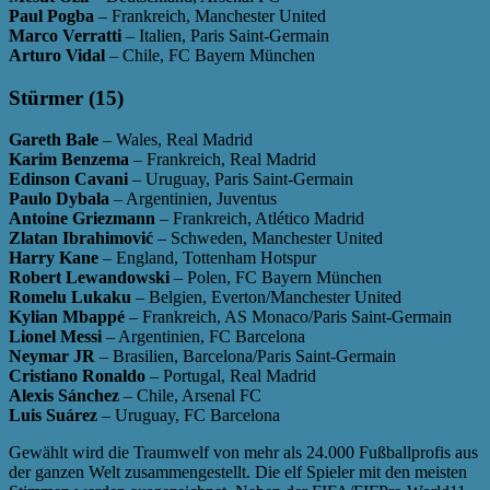
Paul Pogba
– Frankreich, Manchester United
Marco Verratti
– Italien, Paris Saint-Germain
Arturo Vidal
– Chile, FC Bayern München
Stürmer (15)
Gareth Bale
– Wales, Real Madrid
Karim Benzema
– Frankreich, Real Madrid
Edinson Cavani
– Uruguay, Paris Saint-Germain
Paulo Dybala
– Argentinien, Juventus
Antoine Griezmann
– Frankreich, Atlético Madrid
Zlatan Ibrahimović
– Schweden, Manchester United
Harry Kane
– England, Tottenham Hotspur
Robert Lewandowski
– Polen, FC Bayern München
Romelu Lukaku
– Belgien, Everton/Manchester United
Kylian Mbappé
– Frankreich, AS Monaco/Paris Saint-Germain
Lionel Messi
– Argentinien, FC Barcelona
Neymar JR
– Brasilien, Barcelona/Paris Saint-Germain
Cristiano Ronaldo
– Portugal, Real Madrid
Alexis Sánchez
– Chile, Arsenal FC
Luis Suárez
– Uruguay, FC Barcelona
Gewählt wird die Traumwelf von mehr als 24.000 Fußballprofis aus
der ganzen Welt zusammengestellt. Die elf Spieler mit den meisten