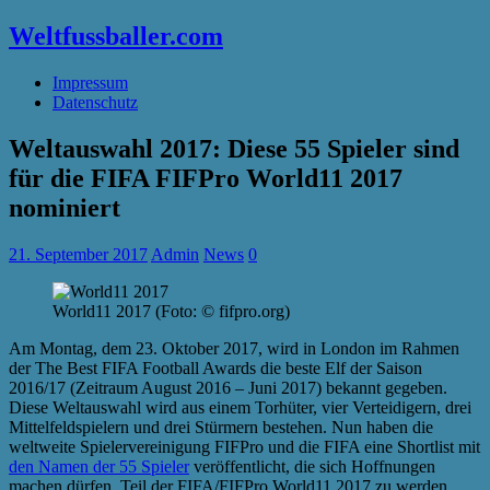
Weltfussballer.com
Impressum
Datenschutz
Weltauswahl 2017: Diese 55 Spieler sind
für die FIFA FIFPro World11 2017
nominiert
21. September 2017
Admin
News
0
World11 2017 (Foto: © fifpro.org)
Am Montag, dem 23. Oktober 2017, wird in London im Rahmen
der The Best FIFA Football Awards die beste Elf der Saison
2016/17 (Zeitraum August 2016 – Juni 2017) bekannt gegeben.
Diese Weltauswahl wird aus einem Torhüter, vier Verteidigern, drei
Mittelfeldspielern und drei Stürmern bestehen. Nun haben die
weltweite Spielervereinigung FIFPro und die FIFA eine Shortlist mit
den Namen der 55 Spieler
veröffentlicht, die sich Hoffnungen
machen dürfen, Teil der FIFA/FIFPro World11 2017 zu werden.