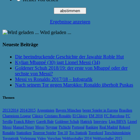
Ergebnisse anzeigen
Wird geladen ...
Neueste Beiträge
Die beeindruckende Geschichte der Jawahir Roble Hut
Kylian Mbappé (30) jagt Lionel Messi (34)
Goldener Schuh 2018/19: der erste von Mbappé oder der
sechste von Messi?
Messi vs Ronaldo 2017/18 – Infografik
Nach seinem Tor gegen Marokko: Ronaldo überholt Puskas
Themen
2013/2014
2014/2015
Argentinien
Bayern München
bester Spieler in Europa
Brasilien
Champions League
Clásico
Cristiano Ronaldo
El Clásico
EM 2016
FC Barcelona
FC
Sevilla
Franck Ribery
Gareth Bale
Goldener Schuh
Hattrick
Interview
Liga BBVA
Lionel
Messi
Manuel Neuer
Messi
Neymar
Pichichi
Portugal
Ranking
Real Madrid
Rekord
Ronaldo
Statistiken
Teuerste Spieler
Top 10
Tor-Statistik
Torrekord
Torschützenkönig
Torstatistik
Verletzung
Video
Vorschau
Weltfussballer 2014
Weltfussballer 2015