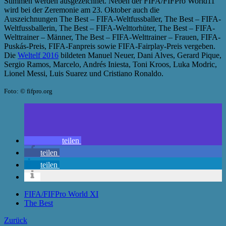
Stimmen werden ausgezeichnet. Neben der FIFA/FIFPro World11
wird bei der Zeremonie am 23. Oktober auch die
Auszeichnungen The Best – FIFA-Weltfussballer, The Best – FIFA-
Weltfussballerin, The Best – FIFA-Welttorhüter, The Best – FIFA-
Welttrainer – Männer, The Best – FIFA-Welttrainer – Frauen, FIFA-
Puskás-Preis, FIFA-Fanpreis sowie FIFA-Fairplay-Preis vergeben.
Die
Weltelf 2016
bildeten Manuel Neuer, Dani Alves, Gerard Pique,
Sergio Ramos, Marcelo, Andrés Iniesta, Toni Kroos, Luka Modric,
Lionel Messi, Luis Suarez und Cristiano Ronaldo.
Foto: © fifpro.org
teilen
teilen
teilen
FIFA/FIFPro World XI
The Best
Zurück