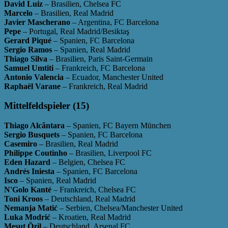
David Luiz
– Brasilien, Chelsea FC
Marcelo
– Brasilien, Real Madrid
Javier Mascherano
– Argentina, FC Barcelona
Pepe
– Portugal, Real Madrid/Besiktaş
Gerard Piqué
– Spanien, FC Barcelona
Sergio Ramos
– Spanien, Real Madrid
Thiago Silva
– Brasilien, Paris Saint-Germain
Samuel Umtiti
– Frankreich, FC Barcelona
Antonio Valencia
– Ecuador, Manchester United
Raphaël Varane
– Frankreich, Real Madrid
Mittelfeldspieler (15)
Thiago Alcântara
– Spanien, FC Bayern München
Sergio Busquets
– Spanien, FC Barcelona
Casemiro
– Brasilien, Real Madrid
Philippe Coutinho
– Brasilien, Liverpool FC
Eden Hazard
– Belgien, Chelsea FC
Andrés Iniesta
– Spanien, FC Barcelona
Isco
– Spanien, Real Madrid
N'Golo Kanté
– Frankreich, Chelsea FC
Toni Kroos
– Deutschland, Real Madrid
Nemanja Matić
– Serbien, Chelsea/Manchester United
Luka Modrić
– Kroatien, Real Madrid
Mesut Özil
– Deutschland, Arsenal FC