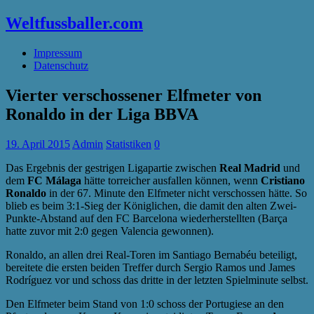
Weltfussballer.com
Impressum
Datenschutz
Vierter verschossener Elfmeter von
Ronaldo in der Liga BBVA
19. April 2015
Admin
Statistiken
0
Das Ergebnis der gestrigen Ligapartie zwischen
Real Madrid
und
dem
FC Málaga
hätte torreicher ausfallen können, wenn
Cristiano
Ronaldo
in der 67. Minute den Elfmeter nicht verschossen hätte. So
blieb es beim 3:1-Sieg der Königlichen, die damit den alten Zwei-
Punkte-Abstand auf den FC Barcelona wiederherstellten (Barça
hatte zuvor mit 2:0 gegen Valencia gewonnen).
Ronaldo, an allen drei Real-Toren im Santiago Bernabéu beteiligt,
bereitete die ersten beiden Treffer durch Sergio Ramos und James
Rodríguez vor und schoss das dritte in der letzten Spielminute selbst.
Den Elfmeter beim Stand von 1:0 schoss der Portugiese an den