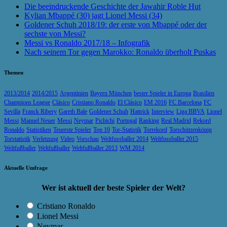
Die beeindruckende Geschichte der Jawahir Roble Hut
Kylian Mbappé (30) jagt Lionel Messi (34)
Goldener Schuh 2018/19: der erste von Mbappé oder der
sechste von Messi?
Messi vs Ronaldo 2017/18 – Infografik
Nach seinem Tor gegen Marokko: Ronaldo überholt Puskas
Themen
2013/2014
2014/2015
Argentinien
Bayern München
bester Spieler in Europa
Brasilien
Champions League
Clásico
Cristiano Ronaldo
El Clásico
EM 2016
FC Barcelona
FC
Sevilla
Franck Ribery
Gareth Bale
Goldener Schuh
Hattrick
Interview
Liga BBVA
Lionel
Messi
Manuel Neuer
Messi
Neymar
Pichichi
Portugal
Ranking
Real Madrid
Rekord
Ronaldo
Statistiken
Teuerste Spieler
Top 10
Tor-Statistik
Torrekord
Torschützenkönig
Torstatistik
Verletzung
Video
Vorschau
Weltfussballer 2014
Weltfussballer 2015
Weltfußballer
Weltfußballer
Weltfußballer 2013
WM 2014
Aktuelle Umfrage
Wer ist aktuell der beste Spieler der Welt?
Cristiano Ronaldo
Lionel Messi
Neymar