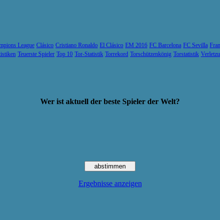
mpions League
Clásico
Cristiano Ronaldo
El Clásico
EM 2016
FC Barcelona
FC Sevilla
Fran
tistiken
Teuerste Spieler
Top 10
Tor-Statistik
Torrekord
Torschützenkönig
Torstatistik
Verletz
Wer ist aktuell der beste Spieler der Welt?
Ergebnisse anzeigen