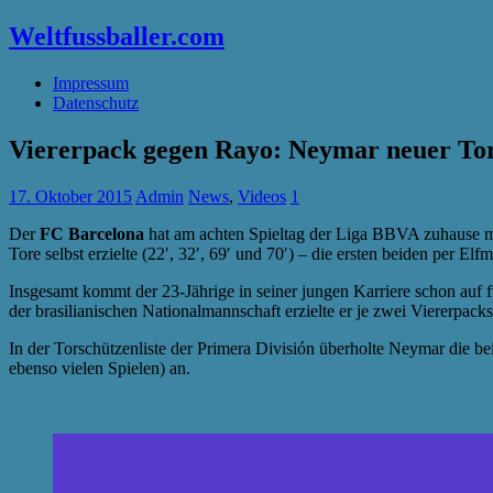
Weltfussballer.com
Impressum
Datenschutz
Viererpack gegen Rayo: Neymar neuer To
17. Oktober 2015
Admin
News
,
Videos
1
Der
FC Barcelona
hat am achten Spieltag der Liga BBVA zuhause 
Tore selbst erzielte (22′, 32′, 69′ und 70′) – die ersten beiden per Elf
Insgesamt kommt der 23-Jährige in seiner jungen Karriere schon auf 
der brasilianischen Nationalmannschaft erzielte er je zwei Viererpacks
In der Torschützenliste der Primera División überholte Neymar die bei
ebenso vielen Spielen) an.