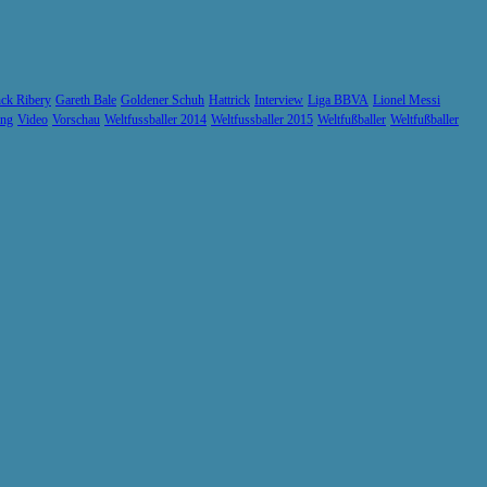
ck Ribery
Gareth Bale
Goldener Schuh
Hattrick
Interview
Liga BBVA
Lionel Messi
ung
Video
Vorschau
Weltfussballer 2014
Weltfussballer 2015
Weltfußballer
Weltfußballer