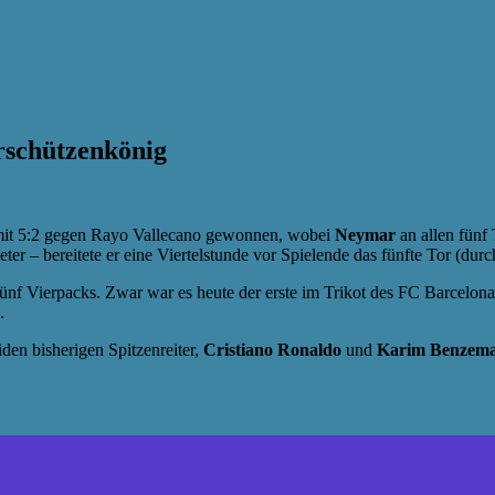
rschützenkönig
mit 5:2 gegen Rayo Vallecano gewonnen, wobei
Neymar
an allen fünf 
meter – bereitete er eine Viertelstunde vor Spielende das fünfte Tor (dur
fünf Vierpacks. Zwar war es heute der erste im Trikot des FC Barcelon
.
den bisherigen Spitzenreiter,
Cristiano Ronaldo
und
Karim Benzem