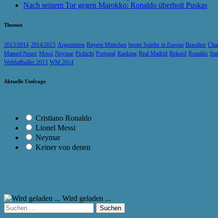
Nach seinem Tor gegen Marokko: Ronaldo überholt Puskas
Themen
2013/2014
2014/2015
Argentinien
Bayern München
bester Spieler in Europa
Brasilien
Cha
Manuel Neuer
Messi
Neymar
Pichichi
Portugal
Ranking
Real Madrid
Rekord
Ronaldo
Sta
Weltfußballer 2013
WM 2014
Aktuelle Umfrage
Cristiano Ronaldo
Lionel Messi
Neymar
Keiner von denen
Wird geladen ...
Suchen
nach: