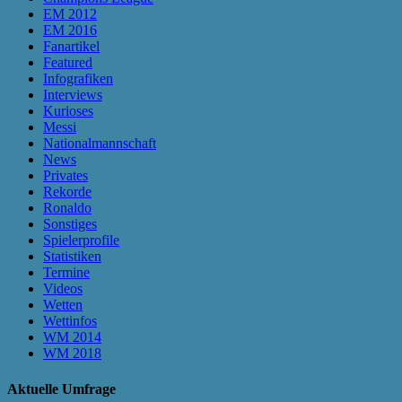
EM 2012
EM 2016
Fanartikel
Featured
Infografiken
Interviews
Kurioses
Messi
Nationalmannschaft
News
Privates
Rekorde
Ronaldo
Sonstiges
Spielerprofile
Statistiken
Termine
Videos
Wetten
Wettinfos
WM 2014
WM 2018
Aktuelle Umfrage