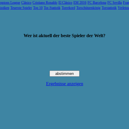
mpions League
Clásico
Cristiano Ronaldo
El Clásico
EM 2016
FC Barcelona
FC Sevilla
Fran
tistiken
Teuerste Spieler
Top 10
Tor-Statistik
Torrekord
Torschützenkönig
Torstatistik
Verletz
Wer ist aktuell der beste Spieler der Welt?
Ergebnisse anzeigen