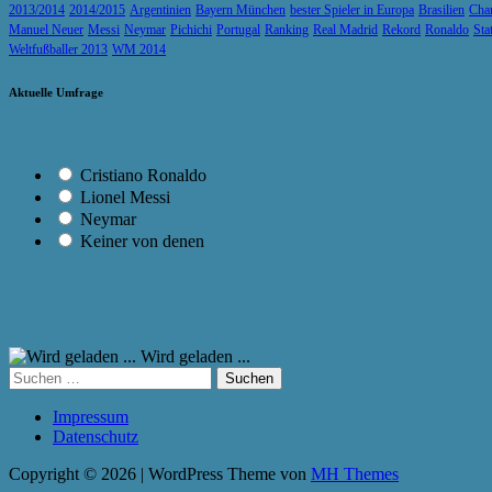
2013/2014
2014/2015
Argentinien
Bayern München
bester Spieler in Europa
Brasilien
Cha
Manuel Neuer
Messi
Neymar
Pichichi
Portugal
Ranking
Real Madrid
Rekord
Ronaldo
Sta
Weltfußballer 2013
WM 2014
Aktuelle Umfrage
Cristiano Ronaldo
Lionel Messi
Neymar
Keiner von denen
Wird geladen ...
Suchen
nach:
Impressum
Datenschutz
Copyright © 2026 | WordPress Theme von
MH Themes