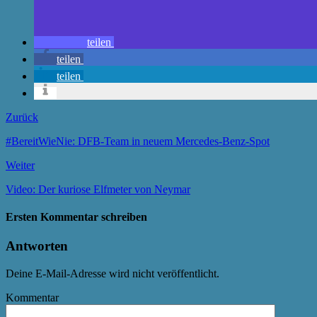
teilen
teilen
teilen
Zurück
#BereitWieNie: DFB-Team in neuem Mercedes-Benz-Spot
Weiter
Video: Der kuriose Elfmeter von Neymar
Ersten Kommentar schreiben
Antworten
Deine E-Mail-Adresse wird nicht veröffentlicht.
Kommentar