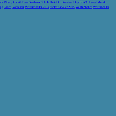
ck Ribery
Gareth Bale
Goldener Schuh
Hattrick
Interview
Liga BBVA
Lionel Messi
ung
Video
Vorschau
Weltfussballer 2014
Weltfussballer 2015
Weltfußballer
Weltfußballer