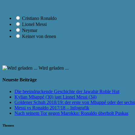
Cristiano Ronaldo
Lionel Messi
Neymar
Keiner von denen
Wird geladen ...
Neueste Beiträge
Die beeindruckende Geschichte der Jawahir Roble Hut
Kylian Mbappé (30) jagt Lionel Messi (34)
Goldener Schuh 2018/19: der erste von Mbappé oder der sechs
Messi vs Ronaldo 2017/18 – Infografik
Nach seinem Tor gegen Marokko: Ronaldo überholt Puskas
Themen