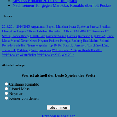
Messi vs Ronaldo 2017/18 – Infografik
Nach seinem Tor gegen Marokko: Ronaldo überholt Puskas
Themen
2013/2014
2014/2015
Argentinien
Bayern München
bester Spieler in Europa
Brasilien
Champions League
Clásico
Cristiano Ronaldo
El Clásico
EM 2016
FC Barcelona
FC
Sevilla
Franck Ribery
Gareth Bale
Goldener Schuh
Hattrick
Interview
Liga BBVA
Lionel
Messi
Manuel Neuer
Messi
Neymar
Pichichi
Portugal
Ranking
Real Madrid
Rekord
Ronaldo
Statistiken
Teuerste Spieler
Top 10
Tor-Statistik
Torrekord
Torschützenkönig
Torstatistik
Verletzung
Video
Vorschau
Weltfussballer 2014
Weltfussballer 2015
Weltfußballer
Weltfußballer
Weltfußballer 2013
WM 2014
Aktuelle Umfrage
Wer ist aktuell der beste Spieler der Welt?
Cristiano Ronaldo
Lionel Messi
Neymar
Keiner von denen
Ergebnisse anzeigen