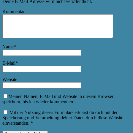
Deine E-Mail-Adresse wird nicht veröffentlicht.
Kommentar
Name
*
E-Mail
*
Website
Meinen Namen, E-Mail und Website in diesem Browser
speichern, bis ich wieder kommentiere.
Mit der Nutzung dieses Formulars erklärst du dich mit der
Speicherung und Verarbeitung deiner Daten durch diese Website
einverstanden.
*