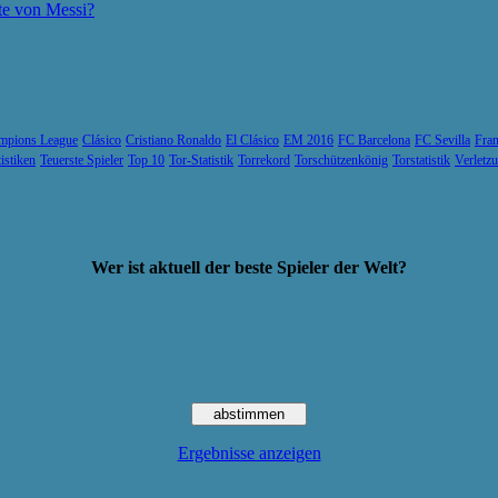
te von Messi?
mpions League
Clásico
Cristiano Ronaldo
El Clásico
EM 2016
FC Barcelona
FC Sevilla
Fran
tistiken
Teuerste Spieler
Top 10
Tor-Statistik
Torrekord
Torschützenkönig
Torstatistik
Verletz
Wer ist aktuell der beste Spieler der Welt?
Ergebnisse anzeigen