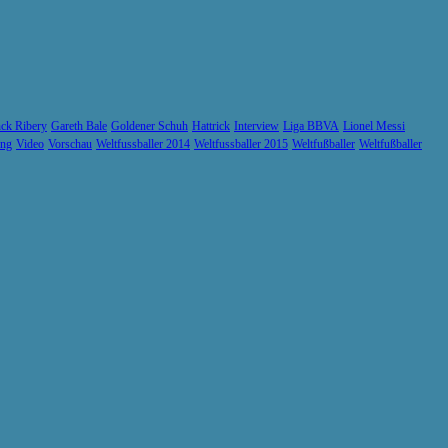
ck Ribery
Gareth Bale
Goldener Schuh
Hattrick
Interview
Liga BBVA
Lionel Messi
ung
Video
Vorschau
Weltfussballer 2014
Weltfussballer 2015
Weltfußballer
Weltfußballer