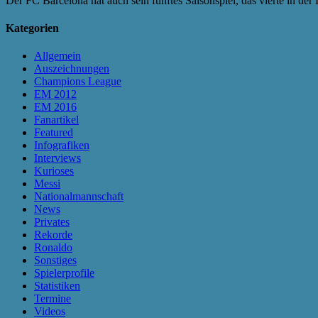
Der FC Barcelona hat auch sein fünftes Saisonspiel, das vierte in d
Kategorien
Allgemein
Auszeichnungen
Champions League
EM 2012
EM 2016
Fanartikel
Featured
Infografiken
Interviews
Kurioses
Messi
Nationalmannschaft
News
Privates
Rekorde
Ronaldo
Sonstiges
Spielerprofile
Statistiken
Termine
Videos