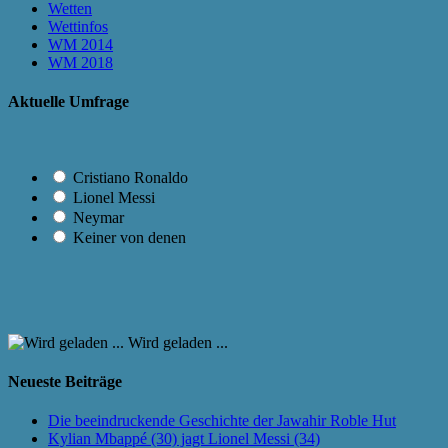
Wetten
Wettinfos
WM 2014
WM 2018
Aktuelle Umfrage
Cristiano Ronaldo
Lionel Messi
Neymar
Keiner von denen
Wird geladen ...
Neueste Beiträge
Die beeindruckende Geschichte der Jawahir Roble Hut
Kylian Mbappé (30) jagt Lionel Messi (34)