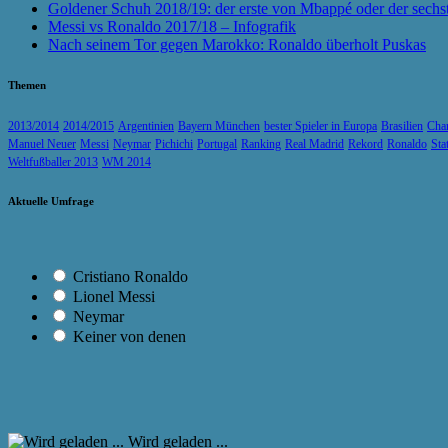
Goldener Schuh 2018/19: der erste von Mbappé oder der sechs
Messi vs Ronaldo 2017/18 – Infografik
Nach seinem Tor gegen Marokko: Ronaldo überholt Puskas
Themen
2013/2014
2014/2015
Argentinien
Bayern München
bester Spieler in Europa
Brasilien
Cha
Manuel Neuer
Messi
Neymar
Pichichi
Portugal
Ranking
Real Madrid
Rekord
Ronaldo
Sta
Weltfußballer 2013
WM 2014
Aktuelle Umfrage
Cristiano Ronaldo
Lionel Messi
Neymar
Keiner von denen
Wird geladen ...