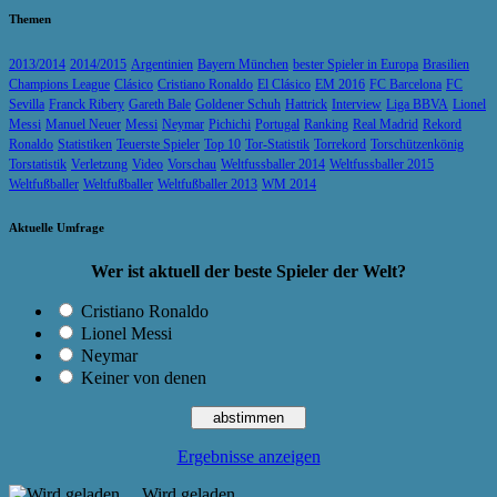
Themen
2013/2014
2014/2015
Argentinien
Bayern München
bester Spieler in Europa
Brasilien
Champions League
Clásico
Cristiano Ronaldo
El Clásico
EM 2016
FC Barcelona
FC
Sevilla
Franck Ribery
Gareth Bale
Goldener Schuh
Hattrick
Interview
Liga BBVA
Lionel
Messi
Manuel Neuer
Messi
Neymar
Pichichi
Portugal
Ranking
Real Madrid
Rekord
Ronaldo
Statistiken
Teuerste Spieler
Top 10
Tor-Statistik
Torrekord
Torschützenkönig
Torstatistik
Verletzung
Video
Vorschau
Weltfussballer 2014
Weltfussballer 2015
Weltfußballer
Weltfußballer
Weltfußballer 2013
WM 2014
Aktuelle Umfrage
Wer ist aktuell der beste Spieler der Welt?
Cristiano Ronaldo
Lionel Messi
Neymar
Keiner von denen
Ergebnisse anzeigen
Wird geladen ...