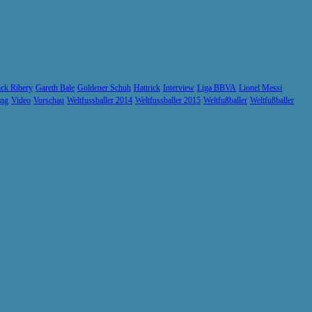
ck Ribery
Gareth Bale
Goldener Schuh
Hattrick
Interview
Liga BBVA
Lionel Messi
ung
Video
Vorschau
Weltfussballer 2014
Weltfussballer 2015
Weltfußballer
Weltfußballer