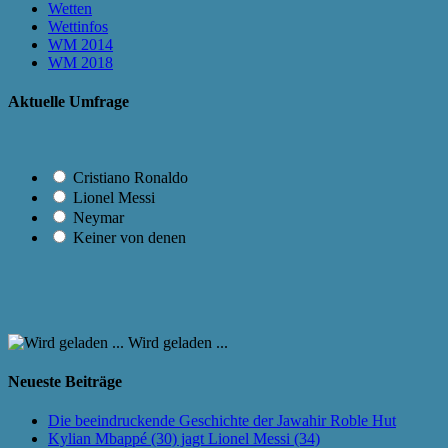
Wetten
Wettinfos
WM 2014
WM 2018
Aktuelle Umfrage
Cristiano Ronaldo
Lionel Messi
Neymar
Keiner von denen
Wird geladen ...
Neueste Beiträge
Die beeindruckende Geschichte der Jawahir Roble Hut
Kylian Mbappé (30) jagt Lionel Messi (34)