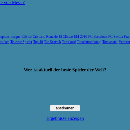
te von Messi?
mpions League
Clásico
Cristiano Ronaldo
El Clásico
EM 2016
FC Barcelona
FC Sevilla
Fran
tistiken
Teuerste Spieler
Top 10
Tor-Statistik
Torrekord
Torschützenkönig
Torstatistik
Verletz
Wer ist aktuell der beste Spieler der Welt?
Ergebnisse anzeigen