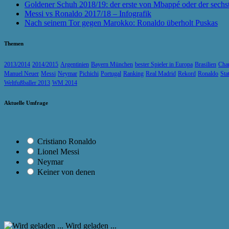
Goldener Schuh 2018/19: der erste von Mbappé oder der sechs
Messi vs Ronaldo 2017/18 – Infografik
Nach seinem Tor gegen Marokko: Ronaldo überholt Puskas
Themen
2013/2014
2014/2015
Argentinien
Bayern München
bester Spieler in Europa
Brasilien
Cha
Manuel Neuer
Messi
Neymar
Pichichi
Portugal
Ranking
Real Madrid
Rekord
Ronaldo
Sta
Weltfußballer 2013
WM 2014
Aktuelle Umfrage
Cristiano Ronaldo
Lionel Messi
Neymar
Keiner von denen
Wird geladen ...