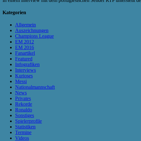
In einem Interview mit dem portugiesischen Sender RTP unterstellt d
Kategorien
Allgemein
Auszeichnungen
Champions League
EM 2012
EM 2016
Fanartikel
Featured
Infografiken
Interviews
Kurioses
Messi
Nationalmannschaft
News
Privates
Rekorde
Ronaldo
Sonstiges
Spielerprofile
Statistiken
Termine
Videos