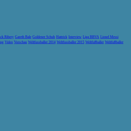
ck Ribery
Gareth Bale
Goldener Schuh
Hattrick
Interview
Liga BBVA
Lionel Messi
ung
Video
Vorschau
Weltfussballer 2014
Weltfussballer 2015
Weltfußballer
Weltfußballer