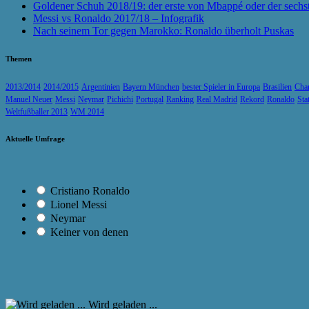
Goldener Schuh 2018/19: der erste von Mbappé oder der sechs
Messi vs Ronaldo 2017/18 – Infografik
Nach seinem Tor gegen Marokko: Ronaldo überholt Puskas
Themen
2013/2014
2014/2015
Argentinien
Bayern München
bester Spieler in Europa
Brasilien
Cha
Manuel Neuer
Messi
Neymar
Pichichi
Portugal
Ranking
Real Madrid
Rekord
Ronaldo
Sta
Weltfußballer 2013
WM 2014
Aktuelle Umfrage
Cristiano Ronaldo
Lionel Messi
Neymar
Keiner von denen
Wird geladen ...