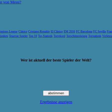
te von Messi?
mpions League
Clásico
Cristiano Ronaldo
El Clásico
EM 2016
FC Barcelona
FC Sevilla
Fran
tistiken
Teuerste Spieler
Top 10
Tor-Statistik
Torrekord
Torschützenkönig
Torstatistik
Verletz
Wer ist aktuell der beste Spieler der Welt?
Ergebnisse anzeigen