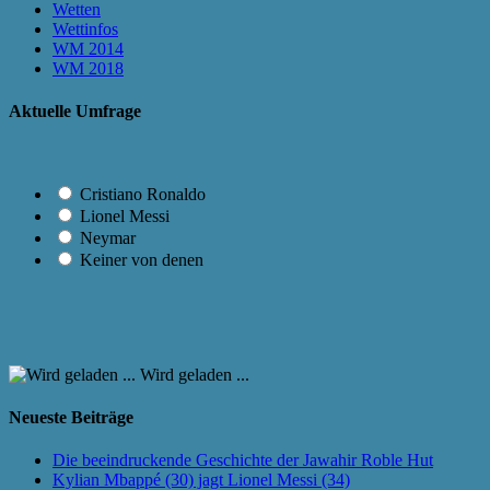
Wetten
Wettinfos
WM 2014
WM 2018
Aktuelle Umfrage
Cristiano Ronaldo
Lionel Messi
Neymar
Keiner von denen
Wird geladen ...
Neueste Beiträge
Die beeindruckende Geschichte der Jawahir Roble Hut
Kylian Mbappé (30) jagt Lionel Messi (34)