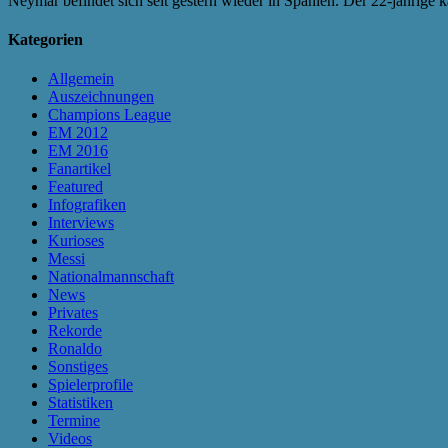
Neymar befindet sich seit gestern wieder in Spanien. Der 22-jährige 
Kategorien
Allgemein
Auszeichnungen
Champions League
EM 2012
EM 2016
Fanartikel
Featured
Infografiken
Interviews
Kurioses
Messi
Nationalmannschaft
News
Privates
Rekorde
Ronaldo
Sonstiges
Spielerprofile
Statistiken
Termine
Videos