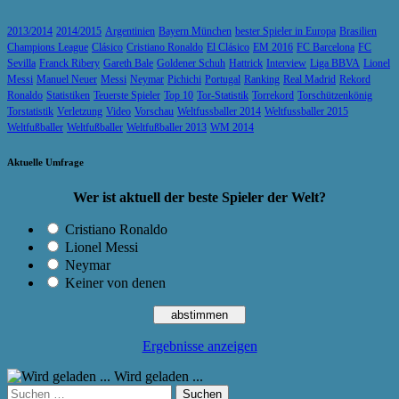
2013/2014
2014/2015
Argentinien
Bayern München
bester Spieler in Europa
Brasilien
Champions League
Clásico
Cristiano Ronaldo
El Clásico
EM 2016
FC Barcelona
FC
Sevilla
Franck Ribery
Gareth Bale
Goldener Schuh
Hattrick
Interview
Liga BBVA
Lionel
Messi
Manuel Neuer
Messi
Neymar
Pichichi
Portugal
Ranking
Real Madrid
Rekord
Ronaldo
Statistiken
Teuerste Spieler
Top 10
Tor-Statistik
Torrekord
Torschützenkönig
Torstatistik
Verletzung
Video
Vorschau
Weltfussballer 2014
Weltfussballer 2015
Weltfußballer
Weltfußballer
Weltfußballer 2013
WM 2014
Aktuelle Umfrage
Wer ist aktuell der beste Spieler der Welt?
Cristiano Ronaldo
Lionel Messi
Neymar
Keiner von denen
Ergebnisse anzeigen
Wird geladen ...
Suchen