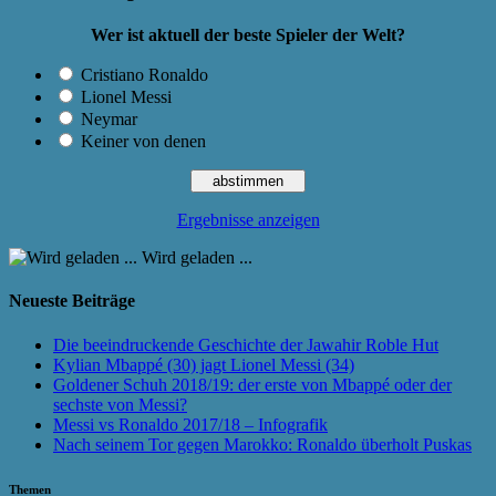
Wer ist aktuell der beste Spieler der Welt?
Cristiano Ronaldo
Lionel Messi
Neymar
Keiner von denen
Ergebnisse anzeigen
Wird geladen ...
Neueste Beiträge
Die beeindruckende Geschichte der Jawahir Roble Hut
Kylian Mbappé (30) jagt Lionel Messi (34)
Goldener Schuh 2018/19: der erste von Mbappé oder der
sechste von Messi?
Messi vs Ronaldo 2017/18 – Infografik
Nach seinem Tor gegen Marokko: Ronaldo überholt Puskas
Themen