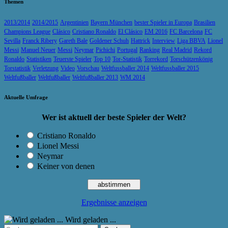
Themen
2013/2014
2014/2015
Argentinien
Bayern München
bester Spieler in Europa
Brasilien
Champions League
Clásico
Cristiano Ronaldo
El Clásico
EM 2016
FC Barcelona
FC
Sevilla
Franck Ribery
Gareth Bale
Goldener Schuh
Hattrick
Interview
Liga BBVA
Lionel
Messi
Manuel Neuer
Messi
Neymar
Pichichi
Portugal
Ranking
Real Madrid
Rekord
Ronaldo
Statistiken
Teuerste Spieler
Top 10
Tor-Statistik
Torrekord
Torschützenkönig
Torstatistik
Verletzung
Video
Vorschau
Weltfussballer 2014
Weltfussballer 2015
Weltfußballer
Weltfußballer
Weltfußballer 2013
WM 2014
Aktuelle Umfrage
Wer ist aktuell der beste Spieler der Welt?
Cristiano Ronaldo
Lionel Messi
Neymar
Keiner von denen
Ergebnisse anzeigen
Wird geladen ...