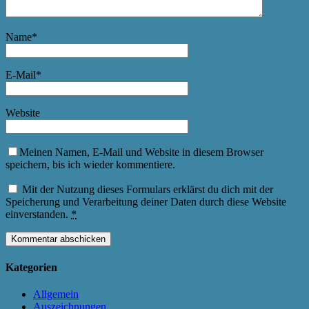
Name
*
E-Mail
*
Website
Meinen Namen, E-Mail und Website in diesem Browser
speichern, bis ich wieder kommentiere.
Mit der Nutzung dieses Formulars erklärst du dich mit der
Speicherung und Verarbeitung deiner Daten durch diese Website
einverstanden.
*
Kategorien
Allgemein
Auszeichnungen