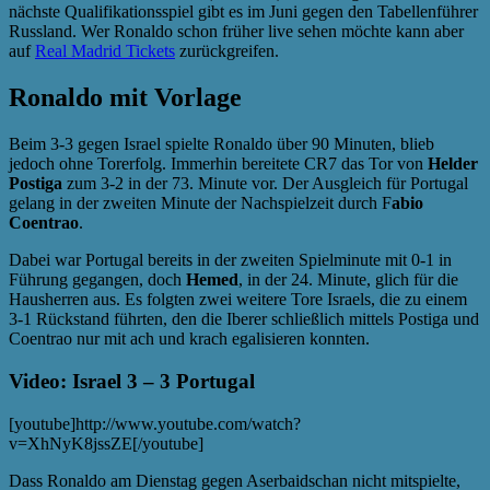
nächste Qualifikationsspiel gibt es im Juni gegen den Tabellenführer
Russland. Wer Ronaldo schon früher live sehen möchte kann aber
auf
Real Madrid Tickets
zurückgreifen.
Ronaldo mit Vorlage
Beim 3-3 gegen Israel spielte Ronaldo über 90 Minuten, blieb
jedoch ohne Torerfolg. Immerhin bereitete CR7 das Tor von
Helder
Postiga
zum 3-2 in der 73. Minute vor. Der Ausgleich für Portugal
gelang in der zweiten Minute der Nachspielzeit durch F
abio
Coentrao
.
Dabei war Portugal bereits in der zweiten Spielminute mit 0-1 in
Führung gegangen, doch
Hemed
, in der 24. Minute, glich für die
Hausherren aus. Es folgten zwei weitere Tore Israels, die zu einem
3-1 Rückstand führten, den die Iberer schließlich mittels Postiga und
Coentrao nur mit ach und krach egalisieren konnten.
Video: Israel 3 – 3 Portugal
[youtube]http://www.youtube.com/watch?
v=XhNyK8jssZE[/youtube]
Dass Ronaldo am Dienstag gegen Aserbaidschan nicht mitspielte,