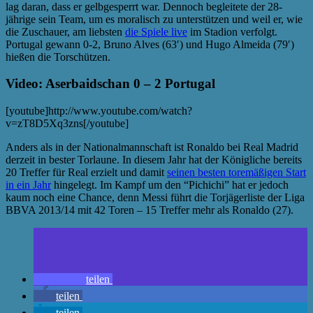
lag daran, dass er gelbgesperrt war. Dennoch begleitete der 28-
jährige sein Team, um es moralisch zu unterstützen und weil er, wie
die Zuschauer, am liebsten
die Spiele live
im Stadion verfolgt.
Portugal gewann 0-2, Bruno Alves (63′) und Hugo Almeida (79′)
hießen die Torschützen.
Video: Aserbaidschan 0 – 2 Portugal
[youtube]http://www.youtube.com/watch?
v=zT8D5Xq3zns[/youtube]
Anders als in der Nationalmannschaft ist Ronaldo bei Real Madrid
derzeit in bester Torlaune. In diesem Jahr hat der Königliche bereits
20 Treffer für Real erzielt und damit
seinen besten toremäßigen Start
in ein Jahr
hingelegt. Im Kampf um den “Pichichi” hat er jedoch
kaum noch eine Chance, denn Messi führt die Torjägerliste der Liga
BBVA 2013/14 mit 42 Toren – 15 Treffer mehr als Ronaldo (27).
teilen
teilen
teilen