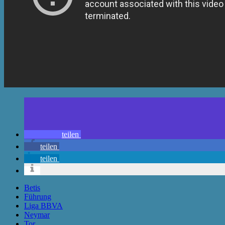
teilen
teilen
teilen
Betis
Führung
Liga BBVA
Neymar
Tor