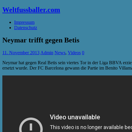
Weltfussballer.com
Impressum
Datenschutz
Neymar trifft gegen Betis
11. November 2013
Admin
News
,
Videos
0
Neymar hat gegen Real Betis sein viertes Tor in der Liga BBVA erziel
ersetzt wurde. Der FC Barcelona gewann die Partie im Benito Villama