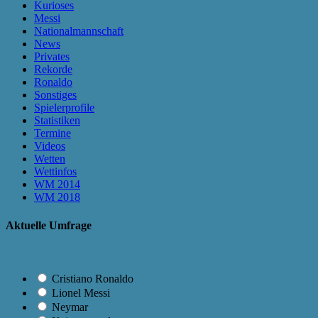
Kurioses
Messi
Nationalmannschaft
News
Privates
Rekorde
Ronaldo
Sonstiges
Spielerprofile
Statistiken
Termine
Videos
Wetten
Wettinfos
WM 2014
WM 2018
Aktuelle Umfrage
Cristiano Ronaldo
Lionel Messi
Neymar