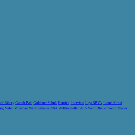
ck Ribery
Gareth Bale
Goldener Schuh
Hattrick
Interview
Liga BBVA
Lionel Messi
ung
Video
Vorschau
Weltfussballer 2014
Weltfussballer 2015
Weltfußballer
Weltfußballer