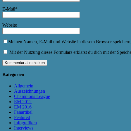
E-Mail
*
Website
Meinen Namen, E-Mail und Website in diesem Browser speichern,
Mit der Nutzung dieses Formulars erklärst du dich mit der Speic
Kategorien
Allgemein
Auszeichnungen
Champions League
EM 2012
EM 2016
Fanartikel
Featured
Infografiken
Interviews