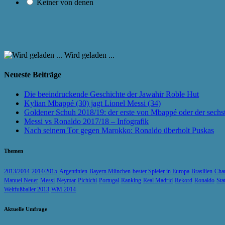
Keiner von denen
Wird geladen ...
Neueste Beiträge
Die beeindruckende Geschichte der Jawahir Roble Hut
Kylian Mbappé (30) jagt Lionel Messi (34)
Goldener Schuh 2018/19: der erste von Mbappé oder der sechs
Messi vs Ronaldo 2017/18 – Infografik
Nach seinem Tor gegen Marokko: Ronaldo überholt Puskas
Themen
2013/2014
2014/2015
Argentinien
Bayern München
bester Spieler in Europa
Brasilien
Cha
Manuel Neuer
Messi
Neymar
Pichichi
Portugal
Ranking
Real Madrid
Rekord
Ronaldo
Sta
Weltfußballer 2013
WM 2014
Aktuelle Umfrage