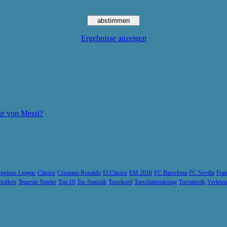
Ergebnisse anzeigen
te von Messi?
mpions League
Clásico
Cristiano Ronaldo
El Clásico
EM 2016
FC Barcelona
FC Sevilla
Fran
tistiken
Teuerste Spieler
Top 10
Tor-Statistik
Torrekord
Torschützenkönig
Torstatistik
Verletz