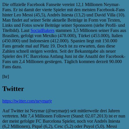
Die offizielle Facebook Fanseite vereint 12,1 Millionen Neymar-
Fans. Er ist damit der vierte Spieler mit den meisten Facebook-Fans
hinter Leo Messi (45,5), Andrés Iniesta (13,2) und David Villa (10).
Man findet auf seiner Seite aktuelle Beiträge in Form von Texten,
Links und Fotos sowie Beiträge seiner Sponsoren (siehe Profil- und
Titelbild). Laut
SocialBakers
stammen 3,5 Millionen seiner Fans aus
Brasilien, gefolgt von Mexiko (478.000), Türkei (453.000), Italien
(450.000) und Indonesien (412.000). Spanien liegt mit 150.000
Fans gerade mal auf Platz 19. Doch ist zu erwarten, dass diese
Zahlen schnell steigen werden. Seit der Bekanntgabe als neuer
Spieler des FC Barcelona Anfang Juni ist die Anazhl der Facebook-
Fans um 2,4 Millionen gestiegen. Täglich kommen derzeit 90.000
Fans dazu.
[hr]
Twitter
https://twitter.com/neymarjr
Auf Twitter ist Neymar (@neymarjr) seit mittlerweile drei Jahren
vertreten. Mit 7,4 Millionen Follower (Stand: 02.07.2013) ist er nun
der meist gefolgte FC Barcelona Spieler, noch vor Andrés Iniesta
(6,2 Millionen), Piqué (6,2), Cesc (5,2) oder Puyol (5,0). Messi