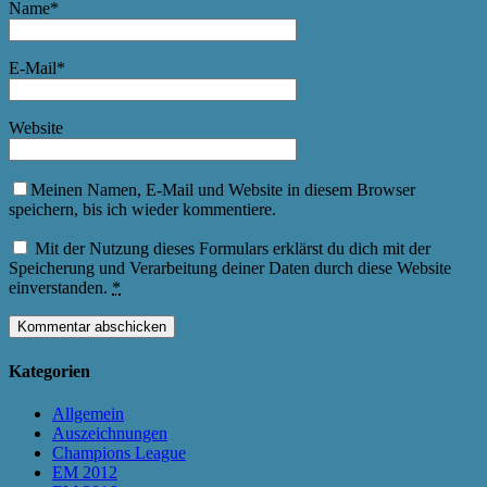
Name
*
E-Mail
*
Website
Meinen Namen, E-Mail und Website in diesem Browser
speichern, bis ich wieder kommentiere.
Mit der Nutzung dieses Formulars erklärst du dich mit der
Speicherung und Verarbeitung deiner Daten durch diese Website
einverstanden.
*
Kategorien
Allgemein
Auszeichnungen
Champions League
EM 2012