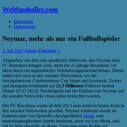
Weltfussballer.com
Impressum
Datenschutz
Neymar, mehr als nur ein Fußballspieler
2. Juli 2013
Admin
Allgemein
2
Abgesehen von dem rein sportlichen Mehrwert, den Neymar dem
FC Barcelona bringen wird, sticht der 21-jährige Brasilianer vor
allem durch ein unglaubliches Vermarktungspotential heraus. Dieses
äußert sich auch in den sozialen Netzwerken, wo der
frischgebackene Confederations Cup Sieger auf Facebook, Twitter
und Instagram kombiniert auf
21,3 Millionen
Follower kommt
(Stand: 02.07.2013). Nachfolgend soll der Einfluss von Neymar auf
die sozialen Netzwerke etwas näher beleuchtet werden.
Der FC Barcelona wurde im Mai 2013 zum weltweit besten Klub in
den sozialen Netzwerken gewählt. Neymar wiederum wurde im
Rahmen einer von SportsPro durchgeführten
Studie
zum
marketingtauglischten Spieler bestimmt, noch vor Leo Messi, und
gilt im Web ebenfalls als Ikone. Fasst man seine Profile auf