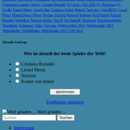
Champions League
Clásico
Cristiano Ronaldo
El Clásico
EM 2016
FC Barcelona
FC
Sevilla
Franck Ribery
Gareth Bale
Goldener Schuh
Hattrick
Interview
Liga BBVA
Lionel
Messi
Manuel Neuer
Messi
Neymar
Pichichi
Portugal
Ranking
Real Madrid
Rekord
Ronaldo
Statistiken
Teuerste Spieler
Top 10
Tor-Statistik
Torrekord
Torschützenkönig
Torstatistik
Verletzung
Video
Vorschau
Weltfussballer 2014
Weltfussballer 2015
Weltfußballer
Weltfußballer
Weltfußballer 2013
WM 2014
Aktuelle Umfrage
Wer ist aktuell der beste Spieler der Welt?
Cristiano Ronaldo
Lionel Messi
Neymar
Keiner von denen
Ergebnisse anzeigen
Wird geladen ...
Suchen
nach:
Impressum