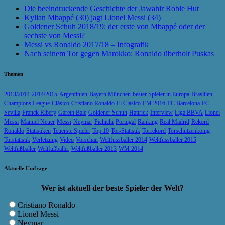
Die beeindruckende Geschichte der Jawahir Roble Hut
Kylian Mbappé (30) jagt Lionel Messi (34)
Goldener Schuh 2018/19: der erste von Mbappé oder der
sechste von Messi?
Messi vs Ronaldo 2017/18 – Infografik
Nach seinem Tor gegen Marokko: Ronaldo überholt Puskas
Themen
2013/2014
2014/2015
Argentinien
Bayern München
bester Spieler in Europa
Brasilien
Champions League
Clásico
Cristiano Ronaldo
El Clásico
EM 2016
FC Barcelona
FC
Sevilla
Franck Ribery
Gareth Bale
Goldener Schuh
Hattrick
Interview
Liga BBVA
Lionel
Messi
Manuel Neuer
Messi
Neymar
Pichichi
Portugal
Ranking
Real Madrid
Rekord
Ronaldo
Statistiken
Teuerste Spieler
Top 10
Tor-Statistik
Torrekord
Torschützenkönig
Torstatistik
Verletzung
Video
Vorschau
Weltfussballer 2014
Weltfussballer 2015
Weltfußballer
Weltfußballer
Weltfußballer 2013
WM 2014
Aktuelle Umfrage
Wer ist aktuell der beste Spieler der Welt?
Cristiano Ronaldo
Lionel Messi
Neymar