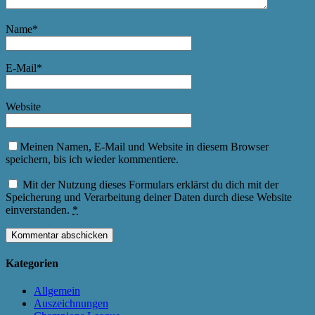
Name
*
E-Mail
*
Website
Meinen Namen, E-Mail und Website in diesem Browser
speichern, bis ich wieder kommentiere.
Mit der Nutzung dieses Formulars erklärst du dich mit der
Speicherung und Verarbeitung deiner Daten durch diese Website
einverstanden.
*
Kategorien
Allgemein
Auszeichnungen