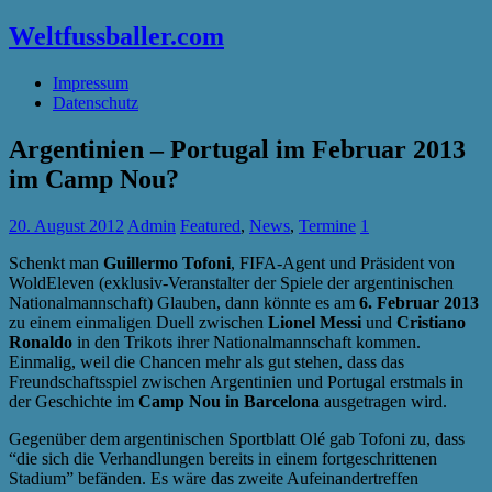
Weltfussballer.com
Impressum
Datenschutz
Argentinien – Portugal im Februar 2013
im Camp Nou?
20. August 2012
Admin
Featured
,
News
,
Termine
1
Schenkt man
Guillermo Tofoni
, FIFA-Agent und Präsident von
WoldEleven (exklusiv-Veranstalter der Spiele der argentinischen
Nationalmannschaft) Glauben, dann könnte es am
6. Februar 2013
zu einem einmaligen Duell zwischen
Lionel Messi
und
Cristiano
Ronaldo
in den Trikots ihrer Nationalmannschaft kommen.
Einmalig, weil die Chancen mehr als gut stehen, dass das
Freundschaftsspiel zwischen Argentinien und Portugal erstmals in
der Geschichte im
Camp Nou in Barcelona
ausgetragen wird.
Gegenüber dem argentinischen Sportblatt Olé gab Tofoni zu, dass
“die sich die Verhandlungen bereits in einem fortgeschrittenen
Stadium” befänden. Es wäre das zweite Aufeinandertreffen