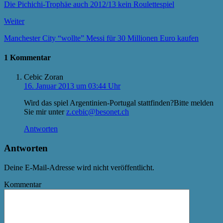
Die Pichichi-Trophäe auch 2012/13 kein Roulettespiel
Weiter
Manchester City “wollte” Messi für 30 Millionen Euro kaufen
1 Kommentar
Cebic Zoran
16. Januar 2013 um 03:44 Uhr
Wird das spiel Argentinien-Portugal stattfinden?Bitte melden
Sie mir unter
z.cebic@besonet.ch
Antworten
Antworten
Deine E-Mail-Adresse wird nicht veröffentlicht.
Kommentar