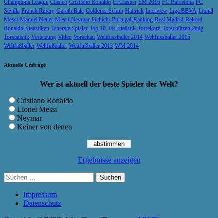
Champions League
Clásico
Cristiano Ronaldo
El Clásico
EM 2016
FC Barcelona
FC
Sevilla
Franck Ribery
Gareth Bale
Goldener Schuh
Hattrick
Interview
Liga BBVA
Lionel
Messi
Manuel Neuer
Messi
Neymar
Pichichi
Portugal
Ranking
Real Madrid
Rekord
Ronaldo
Statistiken
Teuerste Spieler
Top 10
Tor-Statistik
Torrekord
Torschützenkönig
Torstatistik
Verletzung
Video
Vorschau
Weltfussballer 2014
Weltfussballer 2015
Weltfußballer
Weltfußballer
Weltfußballer 2013
WM 2014
Aktuelle Umfrage
Wer ist aktuell der beste Spieler der Welt?
Cristiano Ronaldo
Lionel Messi
Neymar
Keiner von denen
Ergebnisse anzeigen
Suchen
nach:
Impressum
Datenschutz