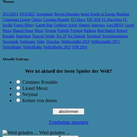
Themen
2013/2014
2014/2015
Argentinien
Bayern München
bester Spieler in Europa
Brasilien
Champions League
Clásico
Cristiano Ronaldo
El Clásico
EM 2016
FC Barcelona
FC
Sevilla
Franck Ribery
Gareth Bale
Goldener Schuh
Hattrick
Interview
Liga BBVA
Lionel
Messi
Manuel Neuer
Messi
Neymar
Pichichi
Portugal
Ranking
Real Madrid
Rekord
Ronaldo
Statistiken
Teuerste Spieler
Top 10
Tor-Statistik
Torrekord
Torschützenkönig
Torstatistik
Verletzung
Video
Vorschau
Weltfussballer 2014
Weltfussballer 2015
Weltfußballer
Weltfußballer
Weltfußballer 2013
WM 2014
Aktuelle Umfrage
Wer ist aktuell der beste Spieler der Welt?
Cristiano Ronaldo
Lionel Messi
Neymar
Keiner von denen
Ergebnisse anzeigen
Wird geladen ...