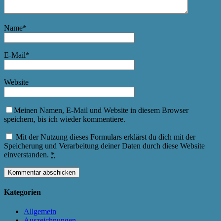
Name
*
E-Mail
*
Website
Meinen Namen, E-Mail und Website in diesem Browser
speichern, bis ich wieder kommentiere.
Mit der Nutzung dieses Formulars erklärst du dich mit der
Speicherung und Verarbeitung deiner Daten durch diese Website
einverstanden.
*
Kategorien
Allgemein
Auszeichnungen