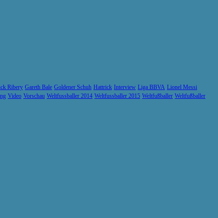
ck Ribery
Gareth Bale
Goldener Schuh
Hattrick
Interview
Liga BBVA
Lionel Messi
ung
Video
Vorschau
Weltfussballer 2014
Weltfussballer 2015
Weltfußballer
Weltfußballer