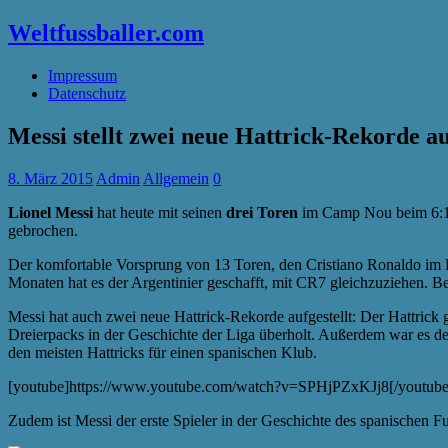
Weltfussballer.com
Impressum
Datenschutz
Messi stellt zwei neue Hattrick-Rekorde au
8. März 2015
Admin
Allgemein
0
Lionel Messi
hat heute mit seinen
drei Toren
im Camp Nou beim 6:1
gebrochen.
Der komfortable Vorsprung von 13 Toren, den Cristiano Ronaldo im Ka
Monaten hat es der Argentinier geschafft, mit CR7 gleichzuziehen. B
Messi hat auch zwei neue Hattrick-Rekorde aufgestellt: Der Hattric
Dreierpacks in der Geschichte der Liga überholt. Außerdem war es d
den meisten Hattricks für einen spanischen Klub.
[youtube]https://www.youtube.com/watch?v=SPHjPZxKJj8[/youtube
Zudem ist Messi der erste Spieler in der Geschichte des spanischen F