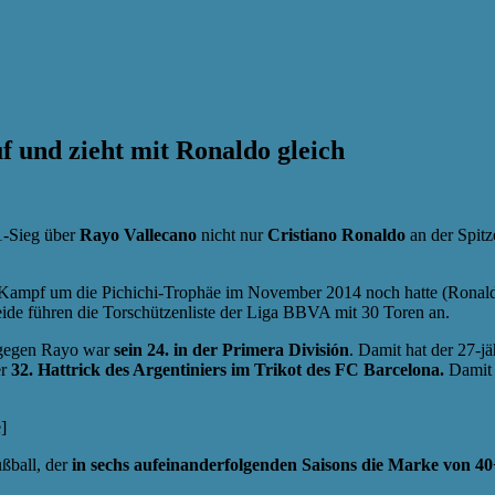
f und zieht mit Ronaldo gleich
-Sieg über
Rayo Vallecano
nicht nur
Cristiano Ronaldo
an der Spitz
mpf um die Pichichi-Trophäe im November 2014 noch hatte (Ronaldo 20,
eide führen die Torschützenliste der Liga BBVA mit 30 Toren an.
k gegen Rayo war
sein 24. in der Primera División
. Damit hat der 27-j
er
32. Hattrick des Argentiniers im Trikot des FC Barcelona.
Damit b
]
ußball, der
in sechs aufeinanderfolgenden Saisons die Marke von 4