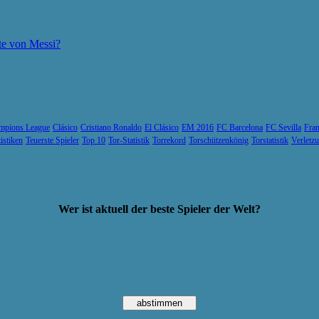
te von Messi?
mpions League
Clásico
Cristiano Ronaldo
El Clásico
EM 2016
FC Barcelona
FC Sevilla
Fran
tistiken
Teuerste Spieler
Top 10
Tor-Statistik
Torrekord
Torschützenkönig
Torstatistik
Verletz
Wer ist aktuell der beste Spieler der Welt?