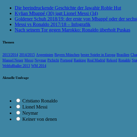
Die beeindruckende Geschichte der Jawahir Roble Hut
Kylian Mbappé (30) jagt Lionel Messi (34)
Goldener Schuh 2018/19: der erste von Mbappé oder der sechs
Messi vs Ronaldo 2017/18 – Infografik
Nach seinem Tor gegen Marokko: Ronaldo überholt Puskas
Themen
2013/2014
2014/2015
Argentinien
Bayern München
bester Spieler in Europa
Brasilien
Cha
Manuel Neuer
Messi
Neymar
Pichichi
Portugal
Ranking
Real Madrid
Rekord
Ronaldo
Sta
Weltfußballer 2013
WM 2014
Aktuelle Umfrage
Cristiano Ronaldo
Lionel Messi
Neymar
Keiner von denen