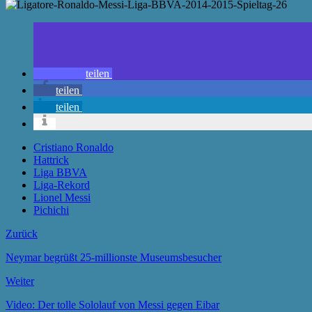
teilen
teilen
teilen
Cristiano Ronaldo
Hattrick
Liga BBVA
Liga-Rekord
Lionel Messi
Pichichi
Zurück
Neymar begrüßt 25-millionste Museumsbesucher
Weiter
Video: Der tolle Sololauf von Messi gegen Eibar