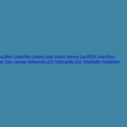
ck Ribery
Gareth Bale
Goldener Schuh
Hattrick
Interview
Liga BBVA
Lionel Messi
ung
Video
Vorschau
Weltfussballer 2014
Weltfussballer 2015
Weltfußballer
Weltfußballer