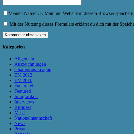
Meinen Namen, E-Mail und Website in diesem Browser speichern,
Mit der Nutzung dieses Formulars erklärst du dich mit der Speic
Kategorien
Allgemein
Auszeichnungen
Champions League
EM 2012
EM 2016
Fanartikel
Featured
Infografiken
Interviews
Kurioses
Messi
Nationalmannschaft
News
Privates