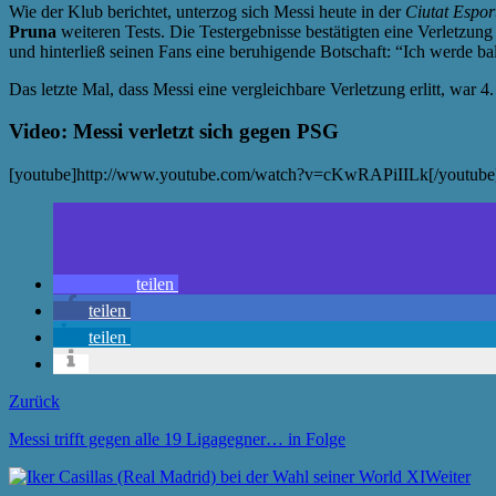
Wie der Klub berichtet, unterzog sich Messi heute in der
Ciutat Espor
Pruna
weiteren Tests. Die Testergebnisse bestätigten eine Verletzun
und hinterließ seinen Fans eine beruhigende Botschaft: “Ich werde b
Das letzte Mal, dass Messi eine vergleichbare Verletzung erlitt, war
Video: Messi verletzt sich gegen PSG
[youtube]http://www.youtube.com/watch?v=cKwRAPiIILk[/youtube
teilen
teilen
teilen
Zurück
Messi trifft gegen alle 19 Ligagegner… in Folge
Weiter