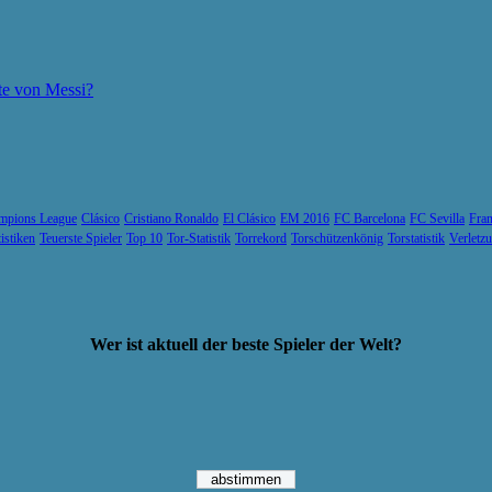
te von Messi?
mpions League
Clásico
Cristiano Ronaldo
El Clásico
EM 2016
FC Barcelona
FC Sevilla
Fran
tistiken
Teuerste Spieler
Top 10
Tor-Statistik
Torrekord
Torschützenkönig
Torstatistik
Verletz
Wer ist aktuell der beste Spieler der Welt?