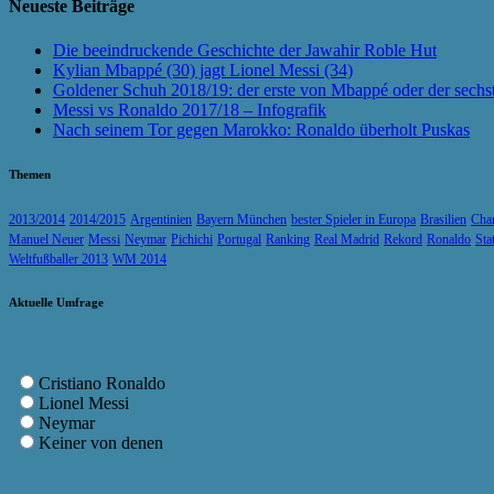
Neueste Beiträge
Die beeindruckende Geschichte der Jawahir Roble Hut
Kylian Mbappé (30) jagt Lionel Messi (34)
Goldener Schuh 2018/19: der erste von Mbappé oder der sechs
Messi vs Ronaldo 2017/18 – Infografik
Nach seinem Tor gegen Marokko: Ronaldo überholt Puskas
Themen
2013/2014
2014/2015
Argentinien
Bayern München
bester Spieler in Europa
Brasilien
Cha
Manuel Neuer
Messi
Neymar
Pichichi
Portugal
Ranking
Real Madrid
Rekord
Ronaldo
Sta
Weltfußballer 2013
WM 2014
Aktuelle Umfrage
Cristiano Ronaldo
Lionel Messi
Neymar
Keiner von denen