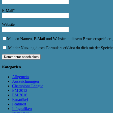
E-Mail
*
Website
Meinen Namen, E-Mail und Website in diesem Browser speichern,
Mit der Nutzung dieses Formulars erklärst du dich mit der Speic
Kategorien
Allgemein
Auszeichnungen
Champions League
EM 2012
EM 2016
Fanartikel
Featured
Infografiken