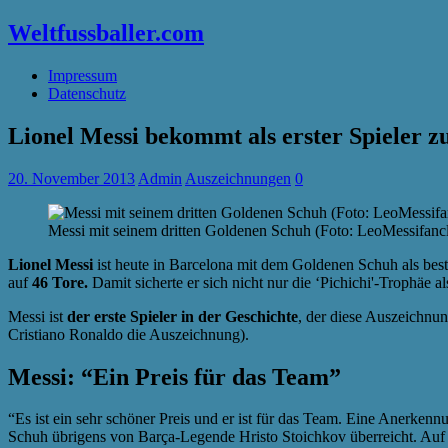
Weltfussballer.com
Impressum
Datenschutz
Lionel Messi bekommt als erster Spieler 
20. November 2013
Admin
Auszeichnungen
0
Messi mit seinem dritten Goldenen Schuh (Foto: LeoMessifancl
Lionel Messi
ist heute in Barcelona mit dem Goldenen Schuh als bes
auf
46 Tore.
Damit
sicherte er sich nicht nur die ‘Pichichi'-Trophä
Messi ist
der erste Spieler in der Geschichte
, der diese Auszeichnu
Cristiano Ronaldo die Auszeichnung).
Messi: “Ein Preis für das Team”
“Es ist ein sehr schöner Preis und er ist für das Team. Eine Anerkenn
Schuh übrigens von Barça-Legende Hristo Stoichkov überreicht. Auf 