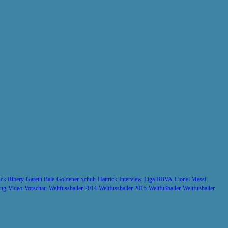
ck Ribery
Gareth Bale
Goldener Schuh
Hattrick
Interview
Liga BBVA
Lionel Messi
ung
Video
Vorschau
Weltfussballer 2014
Weltfussballer 2015
Weltfußballer
Weltfußballer