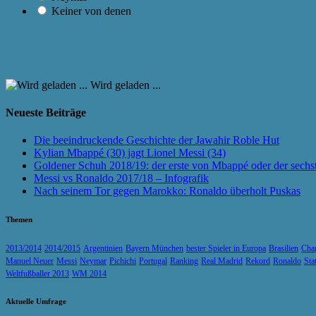
Keiner von denen
Wird geladen ...
Neueste Beiträge
Die beeindruckende Geschichte der Jawahir Roble Hut
Kylian Mbappé (30) jagt Lionel Messi (34)
Goldener Schuh 2018/19: der erste von Mbappé oder der sechs
Messi vs Ronaldo 2017/18 – Infografik
Nach seinem Tor gegen Marokko: Ronaldo überholt Puskas
Themen
2013/2014
2014/2015
Argentinien
Bayern München
bester Spieler in Europa
Brasilien
Cha
Manuel Neuer
Messi
Neymar
Pichichi
Portugal
Ranking
Real Madrid
Rekord
Ronaldo
Sta
Weltfußballer 2013
WM 2014
Aktuelle Umfrage