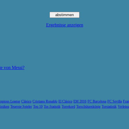
Ergebnisse anzeigen
te von Messi?
mpions League
Clásico
Cristiano Ronaldo
El Clásico
EM 2016
FC Barcelona
FC Sevilla
Fran
tistiken
Teuerste Spieler
Top 10
Tor-Statistik
Torrekord
Torschützenkönig
Torstatistik
Verletz