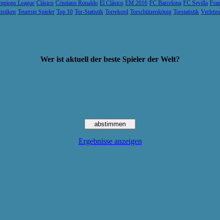
mpions League
Clásico
Cristiano Ronaldo
El Clásico
EM 2016
FC Barcelona
FC Sevilla
Fran
tistiken
Teuerste Spieler
Top 10
Tor-Statistik
Torrekord
Torschützenkönig
Torstatistik
Verletz
Wer ist aktuell der beste Spieler der Welt?
Ergebnisse anzeigen