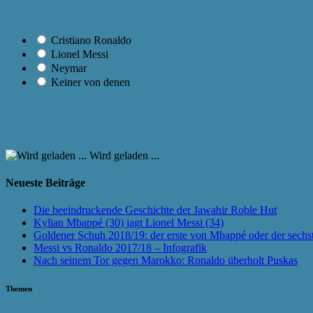
Cristiano Ronaldo
Lionel Messi
Neymar
Keiner von denen
Wird geladen ...
Neueste Beiträge
Die beeindruckende Geschichte der Jawahir Roble Hut
Kylian Mbappé (30) jagt Lionel Messi (34)
Goldener Schuh 2018/19: der erste von Mbappé oder der sechs
Messi vs Ronaldo 2017/18 – Infografik
Nach seinem Tor gegen Marokko: Ronaldo überholt Puskas
Themen