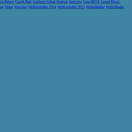
ck Ribery
Gareth Bale
Goldener Schuh
Hattrick
Interview
Liga BBVA
Lionel Messi
ung
Video
Vorschau
Weltfussballer 2014
Weltfussballer 2015
Weltfußballer
Weltfußballer