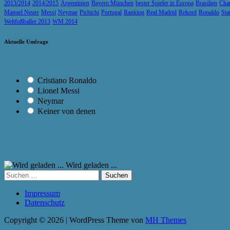
2013/2014
2014/2015
Argentinien
Bayern München
bester Spieler in Europa
Brasilien
Cha
Manuel Neuer
Messi
Neymar
Pichichi
Portugal
Ranking
Real Madrid
Rekord
Ronaldo
Sta
Weltfußballer 2013
WM 2014
Aktuelle Umfrage
Cristiano Ronaldo
Lionel Messi
Neymar
Keiner von denen
Wird geladen ...
Suchen
nach:
Impressum
Datenschutz
Copyright © 2026 | WordPress Theme von
MH Themes