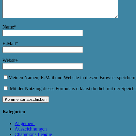
Name
*
E-Mail
*
Website
Meinen Namen, E-Mail und Website in diesem Browser speichern,
Mit der Nutzung dieses Formulars erklärst du dich mit der Speic
Kategorien
Allgemein
Auszeichnungen
Champions League