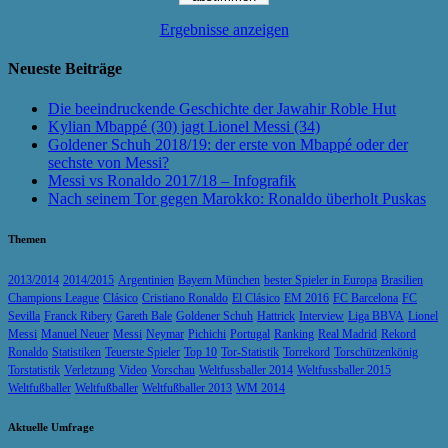
Ergebnisse anzeigen
Neueste Beiträge
Die beeindruckende Geschichte der Jawahir Roble Hut
Kylian Mbappé (30) jagt Lionel Messi (34)
Goldener Schuh 2018/19: der erste von Mbappé oder der
sechste von Messi?
Messi vs Ronaldo 2017/18 – Infografik
Nach seinem Tor gegen Marokko: Ronaldo überholt Puskas
Themen
2013/2014
2014/2015
Argentinien
Bayern München
bester Spieler in Europa
Brasilien
Champions League
Clásico
Cristiano Ronaldo
El Clásico
EM 2016
FC Barcelona
FC
Sevilla
Franck Ribery
Gareth Bale
Goldener Schuh
Hattrick
Interview
Liga BBVA
Lionel
Messi
Manuel Neuer
Messi
Neymar
Pichichi
Portugal
Ranking
Real Madrid
Rekord
Ronaldo
Statistiken
Teuerste Spieler
Top 10
Tor-Statistik
Torrekord
Torschützenkönig
Torstatistik
Verletzung
Video
Vorschau
Weltfussballer 2014
Weltfussballer 2015
Weltfußballer
Weltfußballer
Weltfußballer 2013
WM 2014
Aktuelle Umfrage