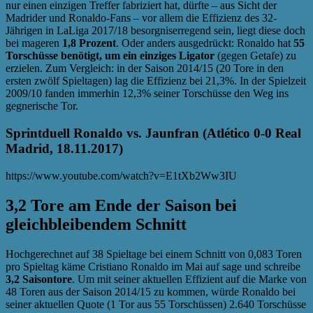
nur einen einzigen Treffer fabriziert hat, dürfte – aus Sicht der
Madrider und Ronaldo-Fans – vor allem die Effizienz des 32-
Jährigen in LaLiga 2017/18 besorgniserregend sein, liegt diese doch
bei mageren
1,8 Prozent
. Oder anders ausgedrückt: Ronaldo hat
55
Torschüsse benötigt, um ein einziges Ligator
(gegen Getafe) zu
erzielen. Zum Vergleich: in der Saison 2014/15 (20 Tore in den
ersten zwölf Spieltagen) lag die Effizienz bei 21,3%. In der Spielzeit
2009/10 fanden immerhin 12,3% seiner Torschüsse den Weg ins
gegnerische Tor.
Sprintduell Ronaldo vs. Jaunfran (Atlético 0-0 Real
Madrid, 18.11.2017)
https://www.youtube.com/watch?v=E1tXb2Ww3IU
3,2 Tore am Ende der Saison bei
gleichbleibendem Schnitt
Hochgerechnet auf 38 Spieltage bei einem Schnitt von 0,083 Toren
pro Spieltag käme Cristiano Ronaldo im Mai auf sage und schreibe
3,2 Saisontore
. Um mit seiner aktuellen Effizient auf die Marke von
48 Toren aus der Saison 2014/15 zu kommen, würde Ronaldo bei
seiner aktuellen Quote (1 Tor aus 55 Torschüssen) 2.640 Torschüsse