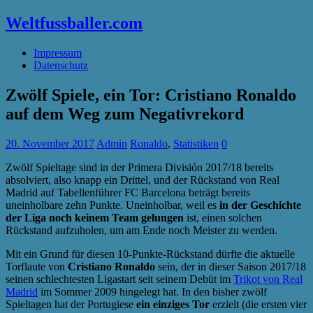
Weltfussballer.com
Impressum
Datenschutz
Zwölf Spiele, ein Tor: Cristiano Ronaldo
auf dem Weg zum Negativrekord
20. November 2017
Admin
Ronaldo
,
Statistiken
0
Zwölf Spieltage sind in der Primera División 2017/18 bereits
absolviert, also knapp ein Drittel, und der Rückstand von Real
Madrid auf Tabellenführer FC Barcelona beträgt bereits
uneinholbare zehn Punkte. Uneinholbar, weil es
in der Geschichte
der Liga noch keinem Team gelungen
ist, einen solchen
Rückstand aufzuholen, um am Ende noch Meister zu werden.
Mit ein Grund für diesen 10-Punkte-Rückstand dürfte die aktuelle
Torflaute von
Cristiano Ronaldo
sein, der in dieser Saison 2017/18
seinen schlechtesten Ligastart seit seinem Debüt im
Trikot von Real
Madrid
im Sommer 2009 hingelegt hat. In den bisher zwölf
Spieltagen hat der Portugiese
ein einziges Tor
erzielt (die ersten vier