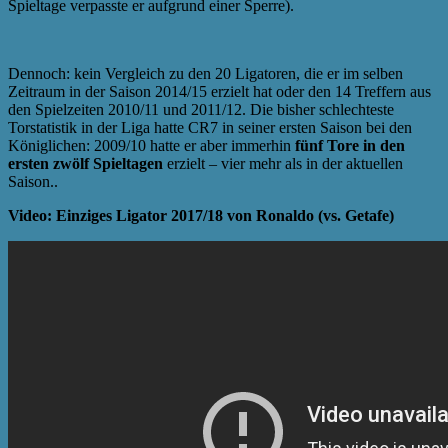
Spieltage verpasste er aufgrund einer Sperre).
Dennoch: kein Vergleich zu den 20 Ligatoren, die er im selben
Zeitraum in der Saison 2014/15 erzielt hat oder den 14 Treffern aus
den Spielzeiten 2010/11 und 2011/12. Die bisher schlechteste
Torstatistik in der Liga hatte CR7 in seiner ersten Saison bei den
Königlichen: 2009/10 hatte er aber immerhin
fünf Tore in den
ersten zwölf Spieltagen
erzielt – vier mehr als in der aktuellen
Saison..
Video: Einziges Ligator 2017/18 von Ronaldo (vs. Getafe)