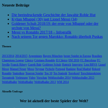
Neueste Beiträge
Die beeindruckende Geschichte der Jawahir Roble Hut
Kylian Mbappé (30) jagt Lionel Messi (34)
Goldener Schuh 2018/19: der erste von Mbappé oder der
sechste von Messi?
Messi vs Ronaldo 2017/18 – Infografik
Nach seinem Tor gegen Marokko: Ronaldo überholt Puskas
Themen
2013/2014
2014/2015
Argentinien
Bayern München
bester Spieler in Europa
Brasilien
Champions League
Clásico
Cristiano Ronaldo
El Clásico
EM 2016
FC Barcelona
FC
Sevilla
Franck Ribery
Gareth Bale
Goldener Schuh
Hattrick
Interview
Liga BBVA
Lionel
Messi
Manuel Neuer
Messi
Neymar
Pichichi
Portugal
Ranking
Real Madrid
Rekord
Ronaldo
Statistiken
Teuerste Spieler
Top 10
Tor-Statistik
Torrekord
Torschützenkönig
Torstatistik
Verletzung
Video
Vorschau
Weltfussballer 2014
Weltfussballer 2015
Weltfußballer
Weltfußballer
Weltfußballer 2013
WM 2014
Aktuelle Umfrage
Wer ist aktuell der beste Spieler der Welt?