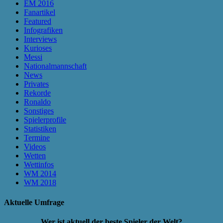
EM 2016
Fanartikel
Featured
Infografiken
Interviews
Kurioses
Messi
Nationalmannschaft
News
Privates
Rekorde
Ronaldo
Sonstiges
Spielerprofile
Statistiken
Termine
Videos
Wetten
Wettinfos
WM 2014
WM 2018
Aktuelle Umfrage
Wer ist aktuell der beste Spieler der Welt?