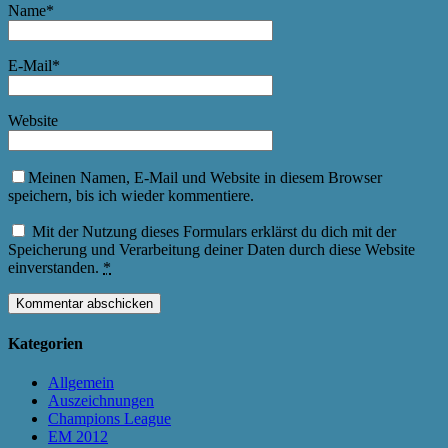
Name
*
E-Mail
*
Website
Meinen Namen, E-Mail und Website in diesem Browser
speichern, bis ich wieder kommentiere.
Mit der Nutzung dieses Formulars erklärst du dich mit der
Speicherung und Verarbeitung deiner Daten durch diese Website
einverstanden.
*
Kategorien
Allgemein
Auszeichnungen
Champions League
EM 2012