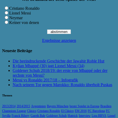
Cristiano Ronaldo
Lionel Messi
Neymar
Keiner von denen
Ergebnisse anzeigen
Neueste Beiträge
Die beeindruckende Geschichte der Jawahir Roble Hut
Kylian Mbappé (30) jagt Lionel Messi (34)
Goldener Schuh 2018/19: der erste von Mbappé oder der
sechste von Messi?
Messi vs Ronaldo 2017/18 – Infografik
Nach seinem Tor gegen Marokko: Ronaldo überholt Puskas
Themen
2013/2014
2014/2015
Argentinien
Bayern München
bester Spieler in Europa
Brasilien
Champions League
Clásico
Cristiano Ronaldo
El Clásico
EM 2016
FC Barcelona
FC
Sevilla
Franck Ribery
Gareth Bale
Goldener Schuh
Hattrick
Interview
Liga BBVA
Lionel