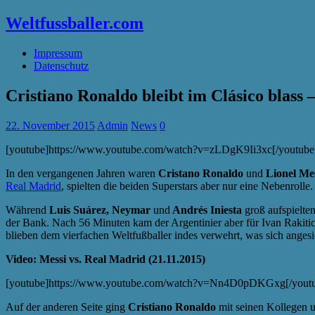
Weltfussballer.com
Impressum
Datenschutz
Cristiano Ronaldo bleibt im Clásico blass 
22. November 2015
Admin
News
0
[youtube]https://www.youtube.com/watch?v=zLDgK9Ii3xc[/youtube
In den vergangenen Jahren waren
Cristano Ronaldo
und
Lionel Me
Real Madrid
, spielten die beiden Superstars aber nur eine Nebenrolle.
Während
Luis Suárez, Neymar
und
Andrés Iniesta
groß aufspielten
der Bank. Nach 56 Minuten kam der Argentinier aber für Ivan Rakiti
blieben dem vierfachen Weltfußballer indes verwehrt, was sich angesi
Video: Messi vs. Real Madrid (21.11.2015)
[youtube]https://www.youtube.com/watch?v=Nn4D0pDKGxg[/yout
Auf der anderen Seite ging
Cristiano Ronaldo
mit seinen Kollegen un