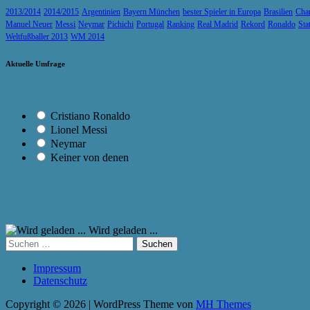
2013/2014
2014/2015
Argentinien
Bayern München
bester Spieler in Europa
Brasilien
Cha
Manuel Neuer
Messi
Neymar
Pichichi
Portugal
Ranking
Real Madrid
Rekord
Ronaldo
Sta
Weltfußballer 2013
WM 2014
Aktuelle Umfrage
Cristiano Ronaldo
Lionel Messi
Neymar
Keiner von denen
Wird geladen ...
Suchen
nach:
Impressum
Datenschutz
Copyright © 2026 | WordPress Theme von
MH Themes