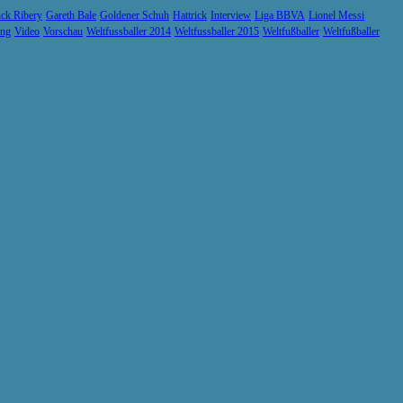
ck Ribery
Gareth Bale
Goldener Schuh
Hattrick
Interview
Liga BBVA
Lionel Messi
ung
Video
Vorschau
Weltfussballer 2014
Weltfussballer 2015
Weltfußballer
Weltfußballer