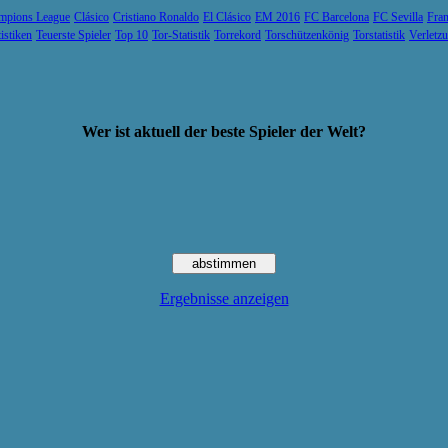
mpions League
Clásico
Cristiano Ronaldo
El Clásico
EM 2016
FC Barcelona
FC Sevilla
Fran
tistiken
Teuerste Spieler
Top 10
Tor-Statistik
Torrekord
Torschützenkönig
Torstatistik
Verletz
Wer ist aktuell der beste Spieler der Welt?
Ergebnisse anzeigen