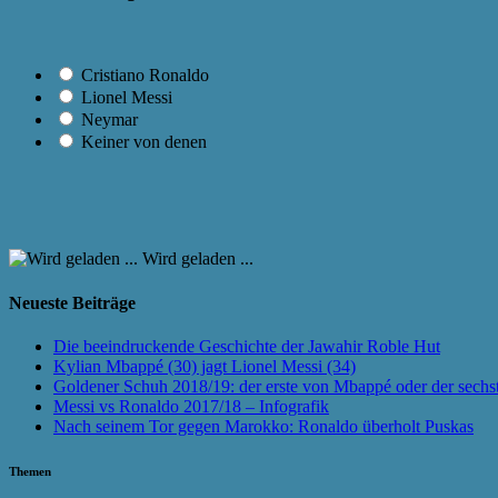
Cristiano Ronaldo
Lionel Messi
Neymar
Keiner von denen
Wird geladen ...
Neueste Beiträge
Die beeindruckende Geschichte der Jawahir Roble Hut
Kylian Mbappé (30) jagt Lionel Messi (34)
Goldener Schuh 2018/19: der erste von Mbappé oder der sechs
Messi vs Ronaldo 2017/18 – Infografik
Nach seinem Tor gegen Marokko: Ronaldo überholt Puskas
Themen