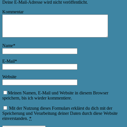
Deine E-Mail-Adresse wird nicht veröffentlicht.
Kommentar
Name
*
E-Mail
*
Website
Meinen Namen, E-Mail und Website in diesem Browser
speichern, bis ich wieder kommentiere.
Mit der Nutzung dieses Formulars erklärst du dich mit der
Speicherung und Verarbeitung deiner Daten durch diese Website
einverstanden.
*