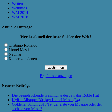
Wetten
Wettinfos
WM 2014
WM 2018
Aktuelle Umfrage
Wer ist aktuell der beste Spieler der Welt?
Cristiano Ronaldo
Lionel Messi
Neymar
Keiner von denen
Ergebnisse anzeigen
Neueste Beiträge
Die beeindruckende Geschichte der Jawahir Roble Hut
Kylian Mbappé (30) jagt Lionel Messi (34)
Goldener Schuh 2018/19: der erste von Mbappé oder der
sechste von Messi?