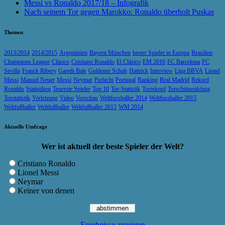
Messi vs Ronaldo 2017/18 – Infografik
Nach seinem Tor gegen Marokko: Ronaldo überholt Puskas
Themen
2013/2014
2014/2015
Argentinien
Bayern München
bester Spieler in Europa
Brasilien
Champions League
Clásico
Cristiano Ronaldo
El Clásico
EM 2016
FC Barcelona
FC
Sevilla
Franck Ribery
Gareth Bale
Goldener Schuh
Hattrick
Interview
Liga BBVA
Lionel
Messi
Manuel Neuer
Messi
Neymar
Pichichi
Portugal
Ranking
Real Madrid
Rekord
Ronaldo
Statistiken
Teuerste Spieler
Top 10
Tor-Statistik
Torrekord
Torschützenkönig
Torstatistik
Verletzung
Video
Vorschau
Weltfussballer 2014
Weltfussballer 2015
Weltfußballer
Weltfußballer
Weltfußballer 2013
WM 2014
Aktuelle Umfrage
Wer ist aktuell der beste Spieler der Welt?
Cristiano Ronaldo
Lionel Messi
Neymar
Keiner von denen
Ergebnisse anzeigen