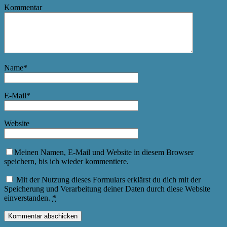
Kommentar
Name
*
E-Mail
*
Website
Meinen Namen, E-Mail und Website in diesem Browser
speichern, bis ich wieder kommentiere.
Mit der Nutzung dieses Formulars erklärst du dich mit der
Speicherung und Verarbeitung deiner Daten durch diese Website
einverstanden.
*