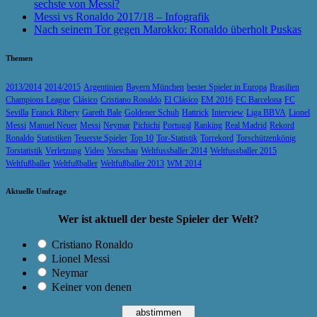
sechste von Messi?
Messi vs Ronaldo 2017/18 – Infografik
Nach seinem Tor gegen Marokko: Ronaldo überholt Puskas
Themen
2013/2014
2014/2015
Argentinien
Bayern München
bester Spieler in Europa
Brasilien
Champions League
Clásico
Cristiano Ronaldo
El Clásico
EM 2016
FC Barcelona
FC
Sevilla
Franck Ribery
Gareth Bale
Goldener Schuh
Hattrick
Interview
Liga BBVA
Lionel
Messi
Manuel Neuer
Messi
Neymar
Pichichi
Portugal
Ranking
Real Madrid
Rekord
Ronaldo
Statistiken
Teuerste Spieler
Top 10
Tor-Statistik
Torrekord
Torschützenkönig
Torstatistik
Verletzung
Video
Vorschau
Weltfussballer 2014
Weltfussballer 2015
Weltfußballer
Weltfußballer
Weltfußballer 2013
WM 2014
Aktuelle Umfrage
Wer ist aktuell der beste Spieler der Welt?
Cristiano Ronaldo
Lionel Messi
Neymar
Keiner von denen