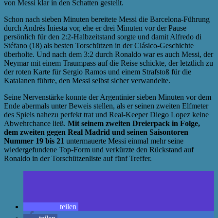
von Messi klar in den Schatten gestellt.
Schon nach sieben Minuten bereitete Messi die Barcelona-Führung
durch Andrés Iniesta vor, ehe er drei Minuten vor der Pause
persönlich für den 2:2-Halbzeitstand sorgte und damit Alfredo di
Stéfano (18) als besten Torschützen in der Clásico-Geschichte
überholte. Und nach dem 3:2 durch Ronaldo war es auch Messi, der
Neymar mit einem Traumpass auf die Reise schickte, der letztlich zu
der roten Karte für Sergio Ramos und einem Strafstoß für die
Katalanen führte, den Messi selbst sicher verwandelte.
Seine Nervenstärke konnte der Argentinier sieben Minuten vor dem
Ende abermals unter Beweis stellen, als er seinen zweiten Elfmeter
des Spiels nahezu perfekt trat und Real-Keeper Diego Lopez keine
Abwehrchance ließ.
Mit seinem zweiten Dreierpack in Folge,
dem zweiten gegen Real Madrid und seinen Saisontoren
Nummer 19 bis 21
untermauerte Messi einmal mehr seine
wiedergefundene Top-Form und verkürzte den Rückstand auf
Ronaldo in der Torschützenliste auf fünf Treffer.
teilen