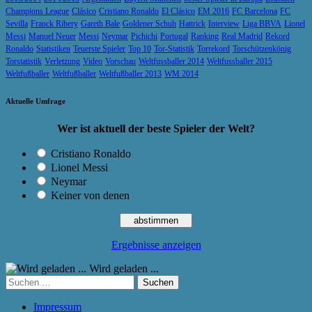
Champions League
Clásico
Cristiano Ronaldo
El Clásico
EM 2016
FC Barcelona
FC
Sevilla
Franck Ribery
Gareth Bale
Goldener Schuh
Hattrick
Interview
Liga BBVA
Lionel
Messi
Manuel Neuer
Messi
Neymar
Pichichi
Portugal
Ranking
Real Madrid
Rekord
Ronaldo
Statistiken
Teuerste Spieler
Top 10
Tor-Statistik
Torrekord
Torschützenkönig
Torstatistik
Verletzung
Video
Vorschau
Weltfussballer 2014
Weltfussballer 2015
Weltfußballer
Weltfußballer
Weltfußballer 2013
WM 2014
Aktuelle Umfrage
Wer ist aktuell der beste Spieler der Welt?
Cristiano Ronaldo
Lionel Messi
Neymar
Keiner von denen
Ergebnisse anzeigen
Wird geladen ...
Suchen
nach:
Impressum