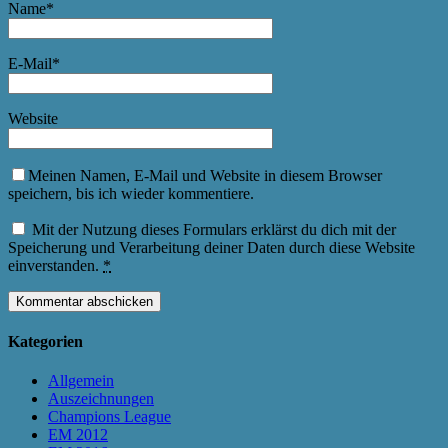
Name
*
E-Mail
*
Website
Meinen Namen, E-Mail und Website in diesem Browser
speichern, bis ich wieder kommentiere.
Mit der Nutzung dieses Formulars erklärst du dich mit der
Speicherung und Verarbeitung deiner Daten durch diese Website
einverstanden.
*
Kategorien
Allgemein
Auszeichnungen
Champions League
EM 2012