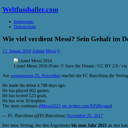
Weltfussballer.com
Impressum
Datenschutz
Wie viel verdient Messi? Sein Gehalt im De
13. Januar 2018
Admin
Messi
0
Lionel Messi 2016 (Foto: © Save the Dream / CC BY 2.0 / via 
Am
vergangenen 25. November
machte der FC Barcelona die Vertrags
He made his debut 4,788 days ago.
He has played 602 games.
He has scored 523 goals.
He has won 30 trophies.
The story continues.
#Messi2021
pic.twitter.com/XPdIhvaqgI
— FC Barcelona (@FCBarcelona)
November 25, 2017
Der neue Vertrag, der den Argentinier
bis zum Jahr 2021
an den kata