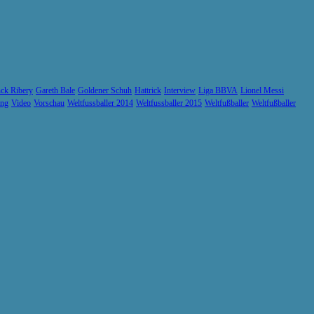
ck Ribery
Gareth Bale
Goldener Schuh
Hattrick
Interview
Liga BBVA
Lionel Messi
ung
Video
Vorschau
Weltfussballer 2014
Weltfussballer 2015
Weltfußballer
Weltfußballer