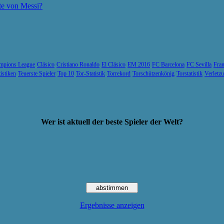
te von Messi?
mpions League
Clásico
Cristiano Ronaldo
El Clásico
EM 2016
FC Barcelona
FC Sevilla
Fran
tistiken
Teuerste Spieler
Top 10
Tor-Statistik
Torrekord
Torschützenkönig
Torstatistik
Verletz
Wer ist aktuell der beste Spieler der Welt?
Ergebnisse anzeigen