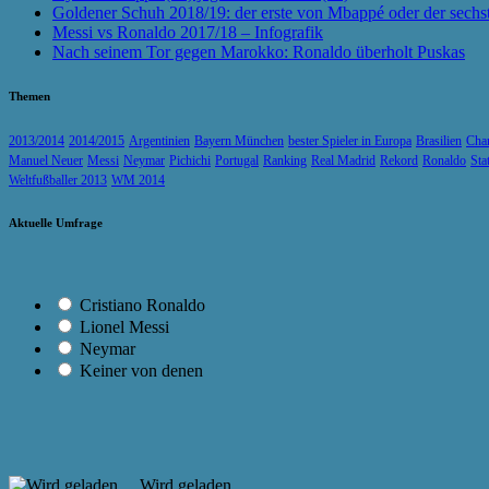
Goldener Schuh 2018/19: der erste von Mbappé oder der sechs
Messi vs Ronaldo 2017/18 – Infografik
Nach seinem Tor gegen Marokko: Ronaldo überholt Puskas
Themen
2013/2014
2014/2015
Argentinien
Bayern München
bester Spieler in Europa
Brasilien
Cha
Manuel Neuer
Messi
Neymar
Pichichi
Portugal
Ranking
Real Madrid
Rekord
Ronaldo
Sta
Weltfußballer 2013
WM 2014
Aktuelle Umfrage
Cristiano Ronaldo
Lionel Messi
Neymar
Keiner von denen
Wird geladen ...